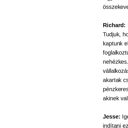
összekeve
Richard:
Tudjuk, h
kaptunk el
foglalkoz
nehézkes.
vállalkoz
akartak cs
pénzkeres
akinek va
Jesse:
Ig
indítani e