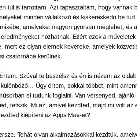
en túl is tartottam. Azt tapasztaltam, hogy vannak 
melyeket minden vállalkozó és kiskereskedő be tud 
mixébe, amelyeket nagyon gyorsan megtehet, és 
 eredményeket hozhatnak. Ezért ezek a műveletek 
tre, mert ez olyan elemek keveréke, amelyek közvetl
ési csatornába kerülnek.
Értem. Szóval te beszélsz és én is nézem az oldalt 
k különböző… Úgy értem, sokkal többet, mint amenn
műsorban el tudunk foglalni. Van versenyed, ajánló
d, tetszik. Mi az, amivel kezdted, majd mi volt az 
kezdted kiépíteni az Apps Mav-et?
rsze. Tehát olyan alkalmazásokkal kezdtük, amely