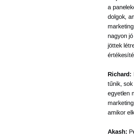
a panelek
dolgok, a
marketing
nagyon jó
jöttek lé
értékesít
Richard:
tűnik, so
egyetlen 
marketinge
amikor el
Akash:
Pe