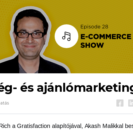
Hallgass
ég- és ajánlómarketin
gatás
ich a Gratisfaction alapítójával, Akash Malikkal be