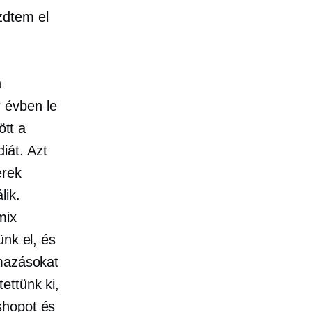
zdtem el
n
 évben le
ött a
iát. Azt
erek
lik.
mix
ünk el, és
lmazásokat
ettünk ki,
shopot és