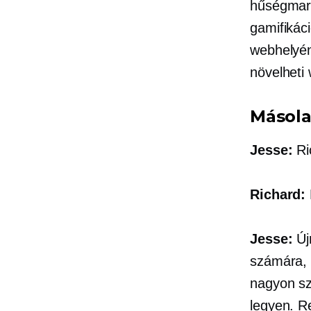
hűségmark
gamifikác
webhelyén
növelheti 
Másola
Jesse:
Ri
Richard:
Jesse:
Új
számára, 
nagyon sz
legyen. R