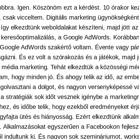
bbra. Igen. Köszönöm ezt a kérdést. 10 órakor ke
, csak vicceltem. Digitális marketing ügynökségként
 így elkezdtünk weboldalakat készíteni, majd jött az
 keresőoptimalizálás, a Google AdWords. Korábba
 Google AdWords szakértő voltam. Évente vagy pár
zsgázni. És ez volt a szórakozás és a játékok, majd j
 média marketing. Tehát elkezdtük a közösségi méd
tam, hogy minden jó. És ahogy telik az idő, az emb
golvasztani a dolgot, és nagyon versenyképessé vá
a stratégiák sok időt vesznek igénybe a marketing
éhez, és időbe telik, hogy ezekből eredményeket érj
gyfajta ütés és hiányosság. Ezért elkezdtünk alka
ni. Alkalmazásokat egyszerűen a Facebookon fejleszt
l indultunk ki. És nagyon sok szemináriumot, work