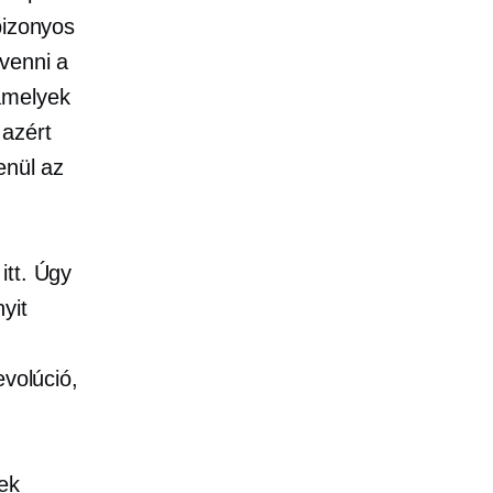
bizonyos
venni a
amelyek
azért
enül az
itt. Úgy
yit
evolúció,
ek