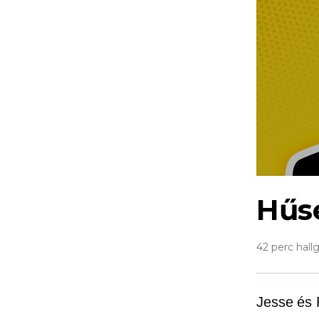
Hűs
42 perc hall
Jesse és R