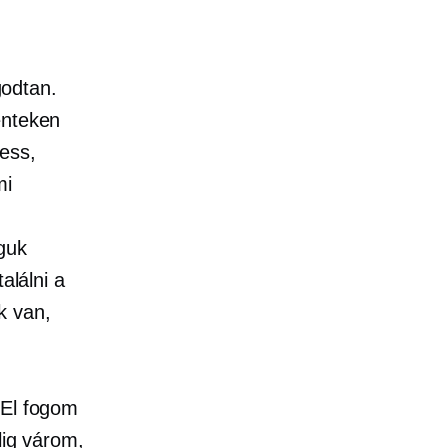
odtan.
énteken
Jess,
mi
guk
alálni a
k van,
„El fogom
lig várom,