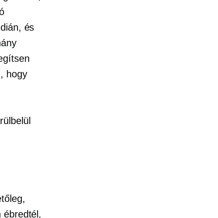
ó
dián, és
hány
egítsen
, hogy
ülbelül
tőleg,
 ébredtél,