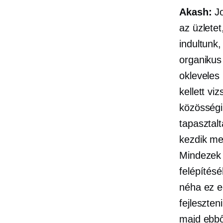
Akash:
Jo
az üzletet
indultunk,
organikus
okleveles
kellett vi
közösségi
tapasztal
kezdik me
Mindezek 
felépítés
néha ez e
fejleszte
majd ebbő