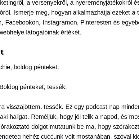
etingről, a versenyekről, a nyereményjátékokról é
ióról. Ismerje meg, hogyan alkalmazhatja ezeket a t
, Facebookon, Instagramon, Pinteresten és egyeb
webhelye látogatóinak értékét.
t
chie, boldog pénteket.
Boldog pénteket, tessék.
ra visszajöttem. tessék. Ez egy podcast nap minde
aki hallgat. Reméljük, hogy jól telik a napod, és m
órakoztató dolgot mutatunk be ma, hogy szórakoz
engeteg nehéz cuccunk volt mostanában, szóval kic