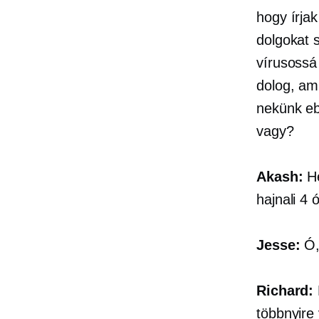
hogy írja
dolgokat 
vírusossá
dolog, am
nekünk eb
vagy?
Akash:
Hé
hajnali 4
Jesse:
Ó,
Richard:
többnyire