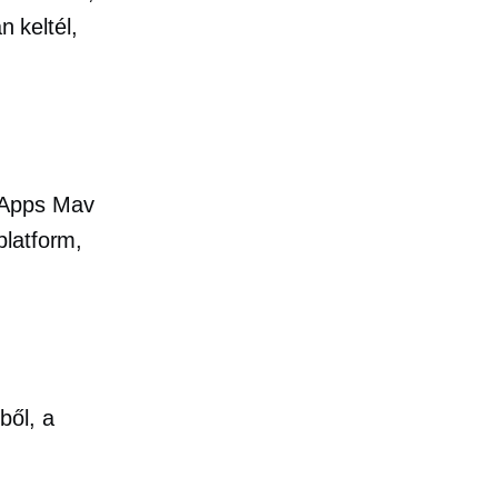
n keltél,
 Apps Mav
latform,
ből, a