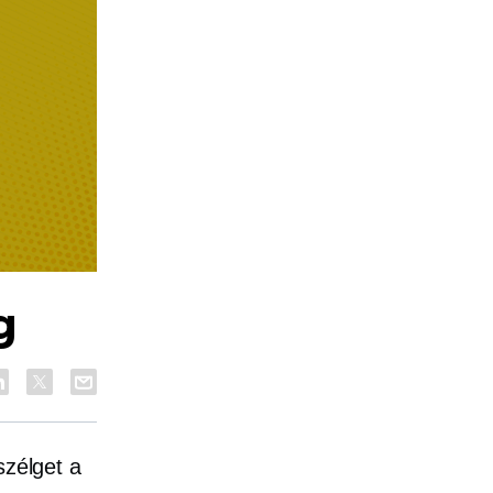
g
szélget a