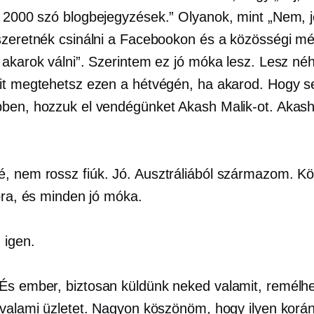
k
2000 szó
blogbejegyzések.” Olyanok, mint „Nem, j
szeretnék csinálni a Facebookon és a közösségi mé
 akarok válni”. Szerintem ez jó móka lesz. Lesz né
it megtehetsz ezen a hétvégén, ha akarod. Hogy s
ben, hozzuk el vendégünket Akash Malik-ot. Akash
, nem rossz fiúk. Jó. Ausztráliából származom. Kör
 óra, és minden jó móka.
 igen.
És ember, biztosan küldünk neked valamit, remélhe
 valami üzletet. Nagyon köszönöm, hogy ilyen korán