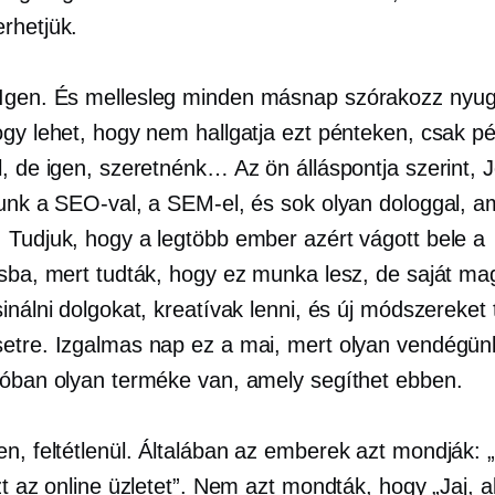
rhetjük.
Igen. És mellesleg minden másnap szórakozz nyug
ogy lehet, hogy nem hallgatja ezt pénteken, csak p
, de igen, szeretnénk… Az ön álláspontja szerint, 
tunk a SEO-val, a SEM-el, és sok olyan dologgal, a
 Tudjuk, hogy a legtöbb ember azért vágott bele a
ásba, mert tudták, hogy ez munka lesz, de saját ma
inálni dolgokat, kreatívak lenni, és új módszereket t
etre. Izgalmas nap ez a mai, mert olyan vendégün
lóban olyan terméke van, amely segíthet ebben.
en, feltétlenül. Általában az emberek azt mondják: 
zt az online üzletet”. Nem azt mondták, hogy „Jaj, a