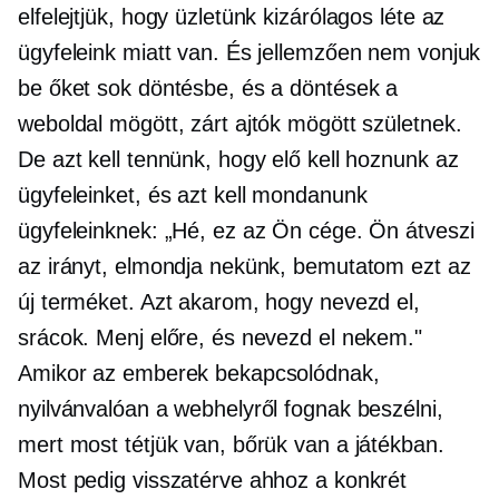
elfelejtjük, hogy üzletünk kizárólagos léte az
ügyfeleink miatt van. És jellemzően nem vonjuk
be őket sok döntésbe, és a döntések a
weboldal mögött, zárt ajtók mögött születnek.
De azt kell tennünk, hogy elő kell hoznunk az
ügyfeleinket, és azt kell mondanunk
ügyfeleinknek: „Hé, ez az Ön cége. Ön átveszi
az irányt, elmondja nekünk, bemutatom ezt az
új terméket. Azt akarom, hogy nevezd el,
srácok. Menj előre, és nevezd el nekem."
Amikor az emberek bekapcsolódnak,
nyilvánvalóan a webhelyről fognak beszélni,
mert most tétjük van, bőrük van a játékban.
Most pedig visszatérve ahhoz a konkrét