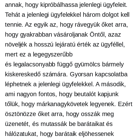
annak, hogy kipróbálhassa jelenlegi ügyfeleit.
Tehát a jelenlegi ügyfelekkel három dolgot kell
tennie. Az egyik az, hogy rávegyük őket arra,
hogy gyakrabban vásároljanak Öntől, azaz
növeljék a
hosszú lejáratú
érték az ügyféllel,
mert ez a legegyszerűbb
és
legalacsonyabb függő
gyümölcs bármely
kiskereskedő számára. Gyorsan kapcsolatba
léphetnek a jelenlegi ügyfelekkel. A második,
ami nagyon fontos, hogy beutalót kapjunk
tőlük, hogy márkanagykövetek legyenek. Ezért
ösztönözze őket arra, hogy osszák meg
üzenetét, és mutassák be barátaikat és
hálózatukat, hogy barátaik eljöhessenek