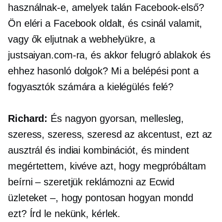
használnak-e, amelyek talán
Facebook-első?
Ön eléri a Facebook oldalt, és csinál valamit,
vagy ők eljutnak a webhelyükre, a
justsaiyan.com-ra, és akkor
felugró ablakok
és
ehhez hasonló dolgok? Mi a belépési pont a
fogyasztók számára a kielégülés felé?
Richard:
És nagyon gyorsan, mellesleg,
szeress, szeress, szeresd az akcentust, ezt az
ausztrál és indiai kombinációt, és mindent
megértettem, kivéve azt, hogy megpróbáltam
beírni – szeretjük reklámozni az Ecwid
üzleteket –, hogy pontosan hogyan mondd
ezt? Írd le nekünk, kérlek.