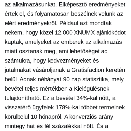
az alkalmazásunkat. Elképesztő eredményeket
értek el, és folyamatosan beszélnek velünk az
elért eredményekről. Például azt mondták
nekem, hogy közel 12,000 XNUMX ajánlókódot
kaptak, amelyeket az emberek az alkalmazás
miatt osztanak meg, ami lehetőséget ad
számukra, hogy kedvezményeket és
jutalmakat vásároljanak a Gratisfaction keretén
belül. Adnak néhányat
90 nap
statisztika, mely
bevétel teljes mértékben a Kielégülésnek
tulajdonítható. Ez a bevétel 34%-kal nőtt, a
visszatérő ügyfelek 178%-kal többet termelnek
körülbelül 10 hónapról. A konverziós arány
mintegy hat és fél százalékkal nőtt. És a