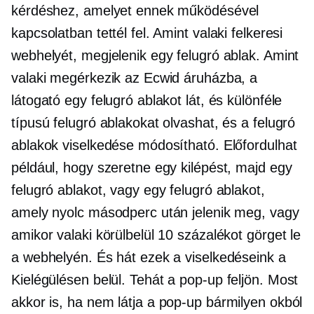
kérdéshez, amelyet ennek működésével
kapcsolatban tettél fel. Amint valaki felkeresi
webhelyét, megjelenik egy felugró ablak. Amint
valaki megérkezik az Ecwid áruházba, a
látogató egy felugró ablakot lát, és különféle
típusú felugró ablakokat olvashat, és a felugró
ablakok viselkedése módosítható. Előfordulhat
például, hogy szeretne egy kilépést, majd egy
felugró ablakot, vagy egy felugró ablakot,
amely nyolc másodperc után jelenik meg, vagy
amikor valaki körülbelül 10 százalékot görget le
a webhelyén. És hát ezek a viselkedéseink a
Kielégülésen belül. Tehát a
pop-up
feljön. Most
akkor is, ha nem látja a
pop-up
bármilyen okból