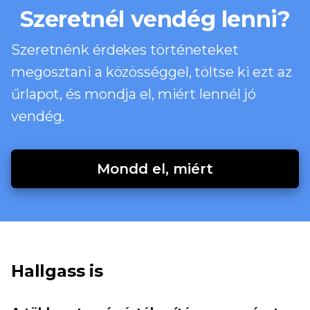
Szeretnél vendég lenni?
Szeretnénk érdekes történeteket
megosztani a közösséggel, töltse ki ezt az
űrlapot, és mondja el, miért lennél jó
vendég.
Mondd el, miért
Hallgass is