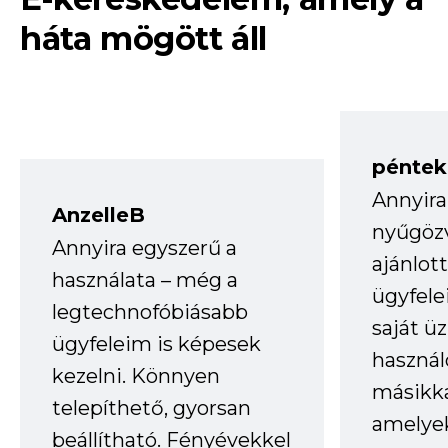
háta mögött áll
péntek
Annyira
AnzelleB
nyűgöz
Annyira egyszerű a
ajánlo
használata – még a
ügyfele
legtechnofóbiásabb
saját ü
ügyfeleim is képesek
haszná
kezelni. Könnyen
másikka
telepíthető, gyorsan
amelye
beállítható. Fényévekkel