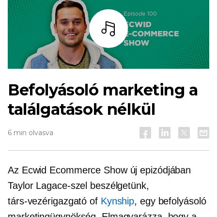
Hallgass
Befolyásoló marketing a
találgatások nélkül
6 min olvasva
Az Ecwid Ecommerce Show új epizódjában
Taylor Lagace-szel beszélgetünk,
társ-vezérigazgató
of
Kynship
, egy befolyásoló
marketingügynökség. Elmagyarázza, hogy a