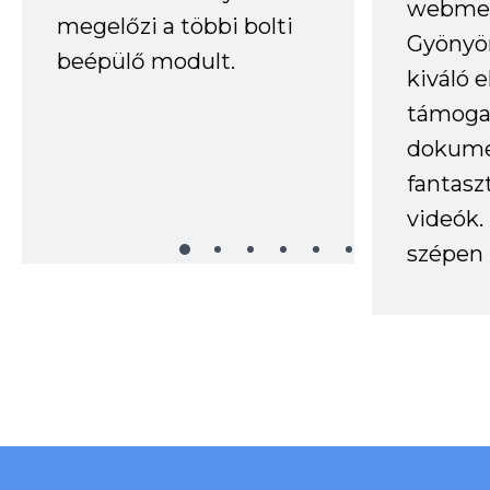
webmes
megelőzi a többi bolti
Gyönyör
beépülő modult.
kiváló 
támogat
dokume
fantasz
videók
szépen 