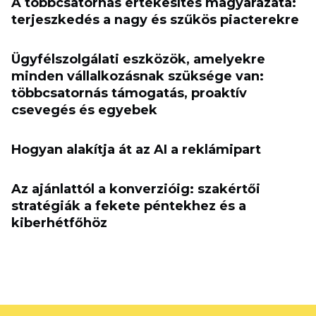
A többcsatornás értékesítés magyarázata:
terjeszkedés a nagy és szűkös piacterekre
Ügyfélszolgálati eszközök, amelyekre
minden vállalkozásnak szüksége van:
többcsatornás támogatás, proaktív
csevegés és egyebek
Hogyan alakítja át az AI a reklámipart
Az ajánlattól a konverzióig: szakértői
stratégiák a fekete péntekhez és a
kiberhétfőhöz