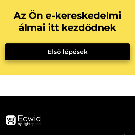
Az Ön e-kereskedelmi
álmai itt kezdődnek
Első lépések