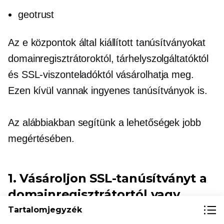
geotrust
Az e központok által kiállított tanúsítványokat
domainregisztrátoroktól, tárhelyszolgáltatóktól
és SSL-viszonteladóktól vásárolhatja meg.
Ezen kívül vannak ingyenes tanúsítványok is.
Az alábbiakban segítünk a lehetőségek jobb
megértésében.
1. Vásároljon SSL-tanúsítványt a
domainregisztrátortól vagy
tárhelyszolgáltatótól
Tartalomjegyzék