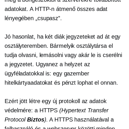
adatokat. A HTTP-n átmenő összes adat
lényegében „csupasz”.
Jó hasonlat, ha két diák jegyzeteket ad át egy
osztályteremben. Bármelyik osztálytársa el
tudja olvasni, lemásolni vagy akár le is cserélni
a jegyzetet. Ugyanez a helyzet az
ügyféladatokkal is: egy gazember
hitelkártyaadatokat és pénzt lophat el onnan.
Ezért jött létre egy új protokoll az adatok
védelmére: a HTTPS
(Hypertext Transfer
Protocol
Biztos
)
. A HTTPS használatával a
felhasználó és a webszerver közötti minden