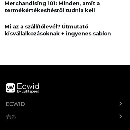
Merchandising 101: Minden, amit a
termékértékesítésről tudnia kell
Mi az a szállítólevél? Útmutató
kisvállalkozásoknak + ingyenes sablon
ECWID
Ecwid.com
売る
ヘルプセンター
どこでも売る