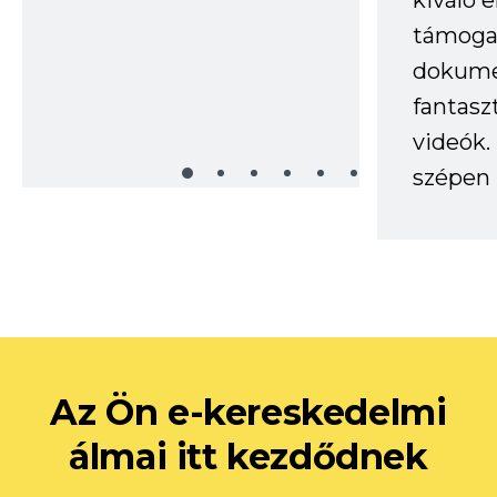
kiváló 
támogat
dokume
fantasz
videók
szépen 
Az Ön e-kereskedelmi
álmai itt kezdődnek