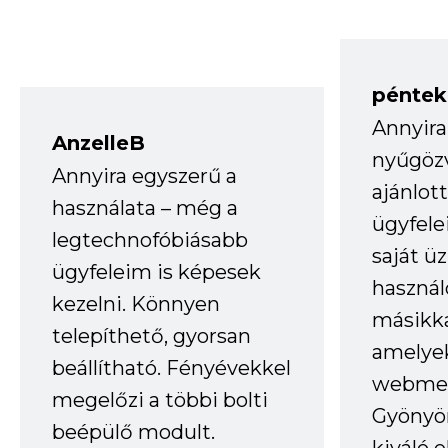
péntek
Annyira
AnzelleB
nyűgöz
Annyira egyszerű a
ajánlo
használata – még a
ügyfele
legtechnofóbiásabb
saját ü
ügyfeleim is képesek
haszná
kezelni. Könnyen
másikka
telepíthető, gyorsan
amelye
beállítható. Fényévekkel
webmes
megelőzi a többi bolti
Gyönyör
beépülő modult.