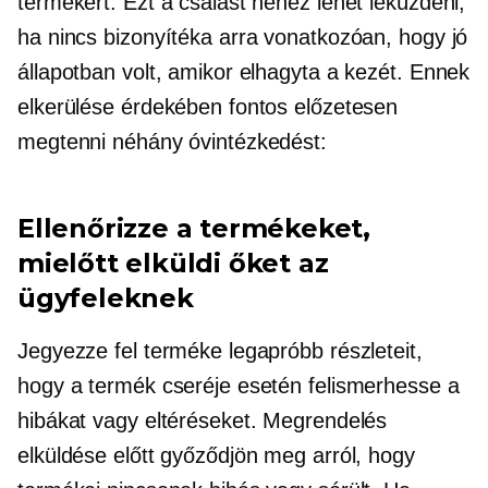
termékért. Ezt a csalást nehéz lehet leküzdeni,
ha nincs bizonyítéka arra vonatkozóan, hogy jó
állapotban volt, amikor elhagyta a kezét. Ennek
elkerülése érdekében fontos előzetesen
megtenni néhány óvintézkedést:
Ellenőrizze a termékeket,
mielőtt elküldi őket az
ügyfeleknek
Jegyezze fel terméke legapróbb részleteit,
hogy a termék cseréje esetén felismerhesse a
hibákat vagy eltéréseket. Megrendelés
elküldése előtt győződjön meg arról, hogy