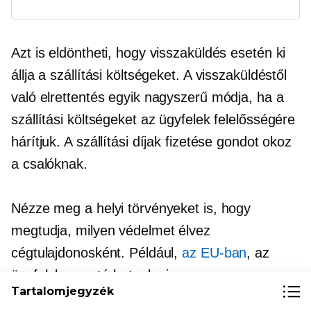
Azt is eldöntheti, hogy visszaküldés esetén ki
állja a szállítási költségeket. A visszaküldéstől
való elrettentés egyik nagyszerű módja, ha a
szállítási költségeket az ügyfelek felelősségére
hárítjuk. A szállítási díjak fizetése gondot okoz
a csalóknak.
Nézze meg a helyi törvényeket is, hogy
megtudja, milyen védelmet élvez
cégtulajdonosként. Például,
az EU-ban
, az
ügyfelek nem térhetnek vissza
Tartalomjegyzék
rendelésre készítve
vagy egyértelműen