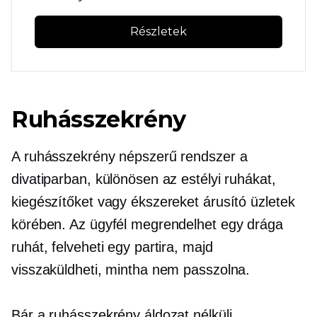
Részletek
Ruhásszekrény
A ruhásszekrény népszerű rendszer a
divatiparban, különösen az estélyi ruhákat,
kiegészítőket vagy ékszereket árusító üzletek
körében. Az ügyfél megrendelhet egy drága
ruhát, felveheti egy partira, majd
visszaküldheti, mintha nem passzolna.
Bár a ruhásszekrény áldozat nélküli