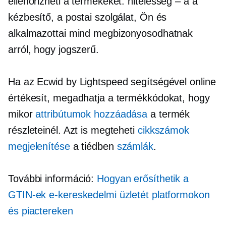
ellenőrizheti a termékeket.
hitelesség – a
a
kézbesítő, a postai szolgálat, Ön és
alkalmazottai mind megbizonyosodhatnak
arról, hogy jogszerű.
Ha az Ecwid by Lightspeed segítségével online
értékesít, megadhatja a termékkódokat, hogy
mikor
attribútumok hozzáadása
a termék
részleteinél. Azt is megteheti
cikkszámok
megjelenítése
a tiédben
számlák
.
További információ:
Hogyan erősíthetik a
GTIN-ek e-kereskedelmi üzletét platformokon
és piactereken