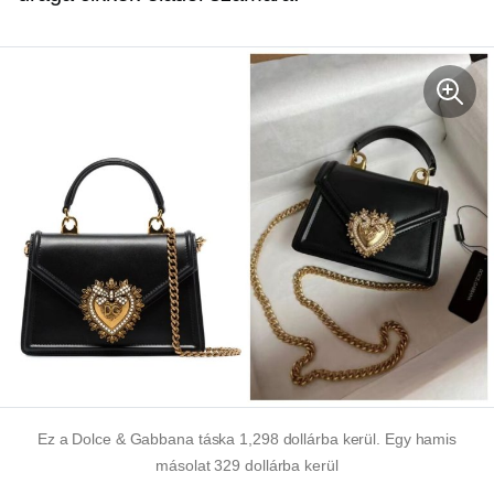
Ez a Dolce & Gabbana táska 1,298 dollárba kerül. Egy hamis
másolat 329 dollárba kerül