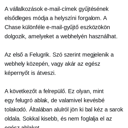
A vállalkozások e-mail-címek gyűjtésének
elsődleges módja a helyszíni forgalom. A
Chase különféle e-mail-gyűjtő eszközökön
dolgozik, amelyeket a webhelyén használhat.
Az első a
Felugrik.
Szó szerint megjelenik a
webhely közepén, vagy akár az egész
képernyőt is átveszi.
A következőt a
felrepülő.
Ez olyan, mint
egy
felugró ablak,
de valamivel kevésbé
tolakodó. Általában alulról jön ki
bal kéz
a sarok
oldala. Sokkal kisebb, és nem foglalja el az
egész ablakot.