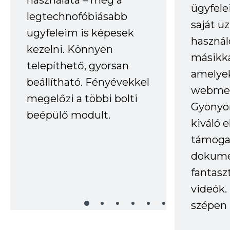
ügyfele
legtechnofóbiásabb
saját ü
ügyfeleim is képesek
haszná
kezelni. Könnyen
másikka
telepíthető, gyorsan
amelye
beállítható. Fényévekkel
webmes
megelőzi a többi bolti
Gyönyör
beépülő modult.
kiváló 
támogat
dokume
fantasz
videók
szépen 