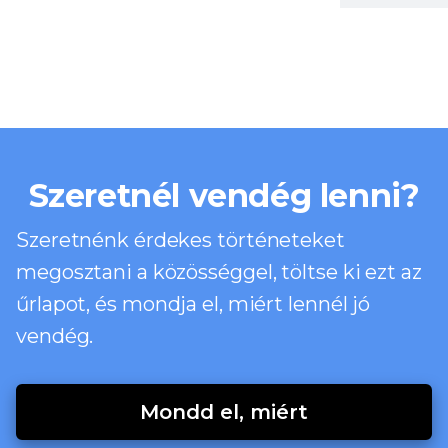
Szeretnél vendég lenni?
Szeretnénk érdekes történeteket
megosztani a közösséggel, töltse ki ezt az
űrlapot, és mondja el, miért lennél jó
vendég.
Mondd el, miért