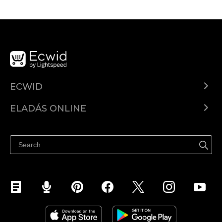
ECWID
Ecwid.com
ELADÁS ONLINE
Árkalkuláció
Eladni mindenhol
Súgó
Eladás a Facebookon
Eladás Instagramon