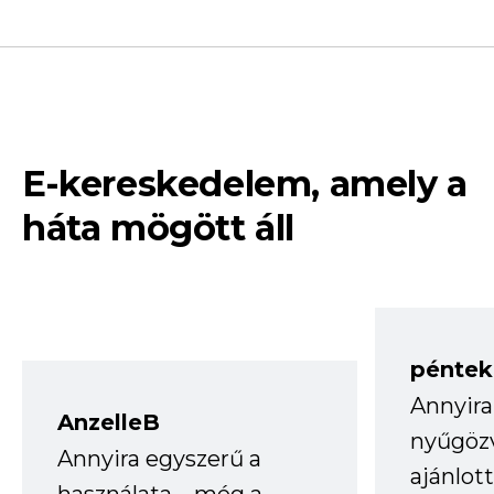
E-kereskedelem, amely a
háta mögött áll
péntek
Annyira
AnzelleB
nyűgöz
Annyira egyszerű a
ajánlo
használata – még a