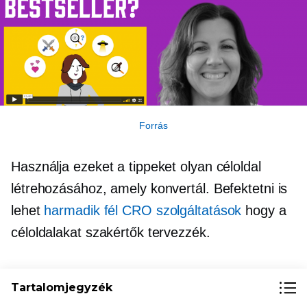
Forrás
Használja ezeket a tippeket olyan céloldal
létrehozásához, amely konvertál. Befektetni is
lehet
harmadik fél
CRO szolgáltatások
hogy a
céloldalakat szakértők tervezzék.
Az Ecwid itt is jól jöhet. Bár a nyitóoldalt
Tartalomjegyzék
bármilyen építővel létrehozhatja, szüksége lesz