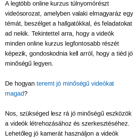
A legtöbb online kurzus túlnyomórészt
videósorozat, amelyben valaki elmagyaráz egy
témát, beszélget a hallgatókkal, és feladatokat
ad nekik. Tekintettel arra, hogy a videók
minden online kurzus legfontosabb részét
képezik, gondoskodnia kell arról, hogy a tiéd jó
minőségű legyen.
De hogyan
teremt
jó minőségű
videókat
magad
?
Nos, szükséged lesz rá
jó minőségű
eszközök
a videók létrehozásához és szerkesztéséhez.
Lehetőleg jó kamerát használjon a videók