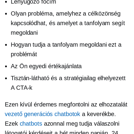
Lenyűgöző főcím
Olyan probléma, amelyhez a célközönség
kapcsolódhat, és amelyet a tanfolyam segít
megoldani
Hogyan tudja a tanfolyam megoldani ezt a
problémát
Az Ön egyedi értékajánlata
Tisztán-látható
és a
stratégiailag elhelyezett
A CTA-k
Ezen kívül érdemes megfontolni az elhozatalát
vezető generációs chatbotok
a keverékbe.
Ezek
chatbots
azonnal meg tudja válaszolni
látogatói kérdéseit a hét minden napján, 24