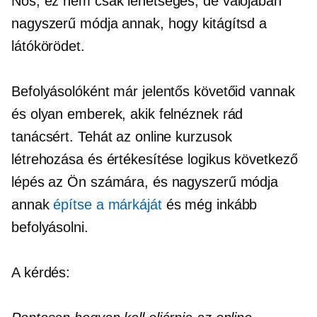
Nos, ez nem csak lehetséges, de valójában
nagyszerű módja annak, hogy kitágítsd a
látókörödet.
Befolyásolóként már jelentős követőid vannak
és olyan emberek, akik felnéznek rád
tanácsért. Tehát az online kurzusok
létrehozása és értékesítése logikus következő
lépés az Ön számára, és nagyszerű módja
annak
építse a márkáját
és még inkább
befolyásolni.
A kérdés: