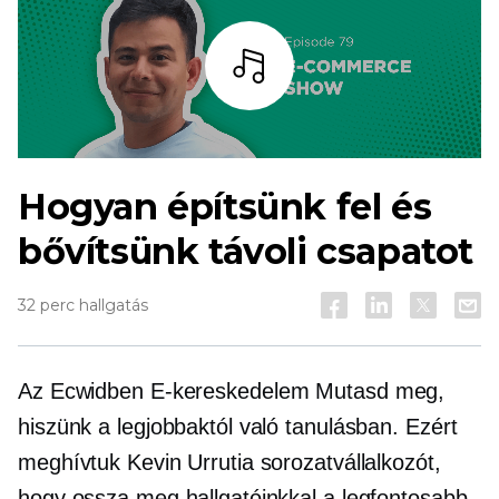
Hallgass
Hogyan építsünk fel és
bővítsünk távoli csapatot
32 perc hallgatás
Az Ecwidben
E-kereskedelem
Mutasd meg,
hiszünk a legjobbaktól való tanulásban. Ezért
meghívtuk Kevin Urrutia sorozatvállalkozót,
hogy ossza meg hallgatóinkkal a legfontosabb