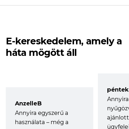
E-kereskedelem, amely a
háta mögött áll
péntek
Annyira
AnzelleB
nyűgöz
Annyira egyszerű a
ajánlo
használata – még a
ügyfele