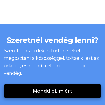
Szeretnél vendég lenni?
Szeretnénk érdekes történeteket
megosztani a közösséggel, töltse ki ezt az
űrlapot, és mondja el, miért lennél jó
vendég.
Mondd el, miért