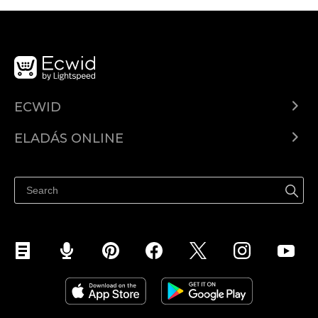
ECWID
Ecwid.com
ELADÁS ONLINE
Árkalkuláció
Eladni mindenhol
Súgó
Eladás a Facebookon
Eladás Instagramon