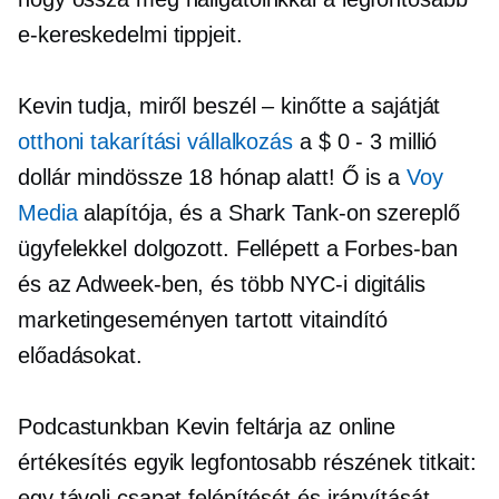
e-kereskedelmi tippjeit.
Kevin tudja, miről beszél – kinőtte a sajátját
otthoni takarítási vállalkozás
a $ 0
-
3 millió
dollár mindössze 18 hónap alatt! Ő is a
Voy
Media
alapítója, és a Shark Tank-on szereplő
ügyfelekkel dolgozott. Fellépett a Forbes-ban
és az Adweek-ben, és több NYC-i digitális
marketingeseményen tartott vitaindító
előadásokat.
Podcastunkban Kevin feltárja az online
értékesítés egyik legfontosabb részének titkait:
egy távoli csapat felépítését és irányítását.