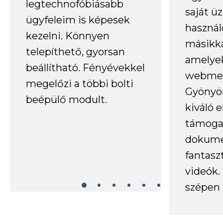
legtechnofóbiásabb
saját ü
ügyfeleim is képesek
haszná
kezelni. Könnyen
másikka
telepíthető, gyorsan
amelye
beállítható. Fényévekkel
webmes
megelőzi a többi bolti
Gyönyör
beépülő modult.
kiváló 
támogat
dokume
fantasz
videók
szépen 