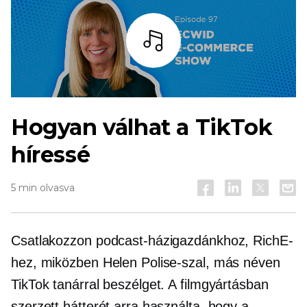
Hallgass
Hogyan válhat a TikTok
híressé
5 min olvasva
Csatlakozzon podcast-házigazdánkhoz, RichE-
hez, miközben Helen Polise-szal, más néven
TikTok tanárral beszélget. A filmgyártásban
szerzett hátterét arra használta, hogy a