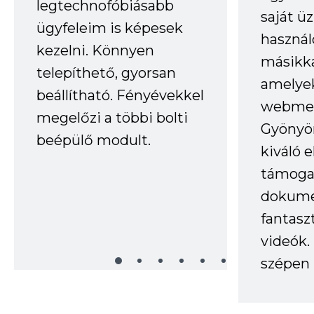
legtechnofóbiásabb
saját ü
ügyfeleim is képesek
haszná
kezelni. Könnyen
másikka
telepíthető, gyorsan
amelye
beállítható. Fényévekkel
webmes
megelőzi a többi bolti
Gyönyör
beépülő modult.
kiváló 
támogat
dokume
fantasz
videók
szépen 