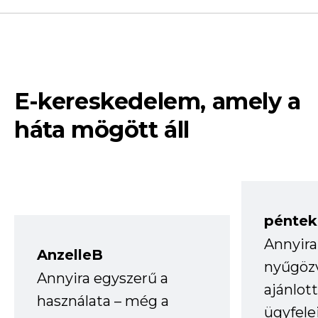
E-kereskedelem, amely a
háta mögött áll
péntek
Annyira
AnzelleB
nyűgöz
Annyira egyszerű a
ajánlo
használata – még a
ügyfele