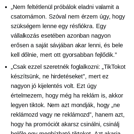
„Nem feltétlenül próbálok eladni valamit a
csatornámon. Szóval nem érzem úgy, hogy
szükségem lenne egy résfiókra. Egy
vállalkozás esetében azonban nagyon
erősen a saját sávjában akar lenni, és bele
kell dőlnie, mert ott gyorsabban fejlődik.”
„Csak ezzel szeretnék foglalkozni: „TikTokot
készítsünk, ne hirdetéseket”, mert ez
nagyon jó kijelentés volt. Ezt úgy
értelmezem, hogy még ha reklám is, akkor
legyen tiktok. Nem azt mondják, hogy „ne
reklámozd vagy ne reklámozd”, hanem azt,
hogy ha promóciót akarsz csinálni, csinálj
belőle egy megbízható tiktokot. Azt akarja,