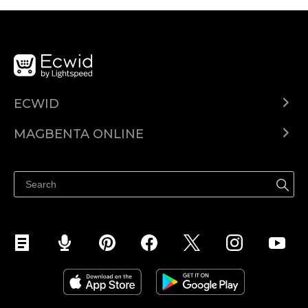
ECWID
Ecwid.com
MAGBENTA ONLINE
Help center
Ibenta kahit saan
Ibenta sa Facebook