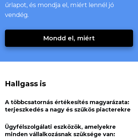
űrlapot, és mondja el, miért lennél jó
vendég.
Mondd el, miért
Hallgass is
A többcsatornás értékesítés magyarázata:
terjeszkedés a nagy és szűkös piacterekre
Ügyfélszolgálati eszközök, amelyekre
minden vállalkozásnak szüksége van: