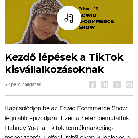
Hallgass
Kezdő lépések a TikTok
kisvállalkozásoknak
32 perc hallgatás
Kapcsolódjon be az Ecwid Ecommerce Show
legújabb epizódjára. Ezen a héten bemutattuk
Hahney Yo-t, a TikTok termékmarketing-
menedzserét. Felfedi, mitől olyan különleges a