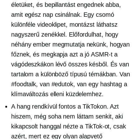
életüket, és bepillantást engednek abba,
amit egész nap csinálnak. Egy csomó
különféle videoklipet, montázst láthatsz
nagyszerű zenékkel. Előfordulhat, hogy
néhány ember megmutatja nekünk, hogyan
főznek, és megkapja azt a jó ASMR-t a
vágódeszkákon lévő összes késből. És van
tartalom a különböző típusú témákban. Van
#foodtalk, van #edutok, van egy hashtag a
klímaváltozás elleni küzdelemhez.
A hang rendkívül fontos a TikTokon. Azt
hiszem, még soha nem láttam senkit, aki
kikapcsolt hanggal nézte a TikTok-ot, csak
azért, mert ez egy olyan alapvető