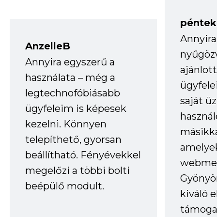
péntek
Annyira
AnzelleB
nyűgöz
Annyira egyszerű a
ajánlo
használata – még a
ügyfele
legtechnofóbiásabb
saját ü
ügyfeleim is képesek
haszná
kezelni. Könnyen
másikka
telepíthető, gyorsan
amelye
beállítható. Fényévekkel
webmes
megelőzi a többi bolti
Gyönyör
beépülő modult.
kiváló 
támogat