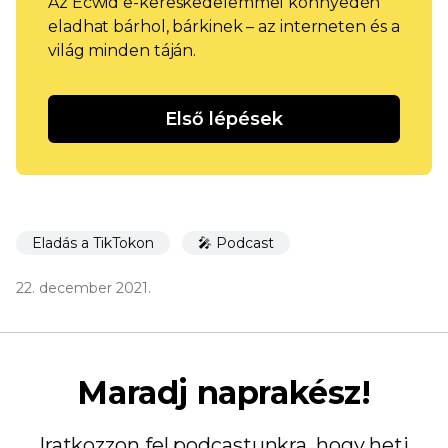
Az Ecwid e-kereskedelemmel könnyedén
eladhat bárhol, bárkinek – az interneten és a
világ minden táján.
Első lépések
Eladás a TikTokon
🎤 Podcast
22. december 2021.
Maradj naprakész!
Iratkozzon fel podcastunkra, hogy heti