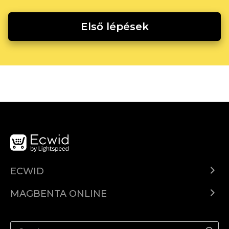
Első lépések
ECWID
Ecwid.com
MAGBENTA ONLINE
Help center
Ibenta kahit saan
Ibenta sa Facebook