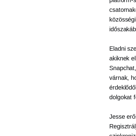
csatornak
közösségi
időszakáb
Eladni sz
akiknek e
Snapchat,
várnak, ho
érdeklődő
dolgokat 
Jesse erő
Regisztrá
szinkroni