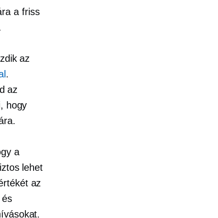
a a friss
.
zdik az
al
.
jd az
i, hogy
ára.
ogy a
iztos lehet
értékét az
 és
hívásokat.