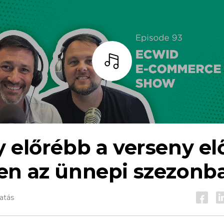
Hallgass
 előrébb a verseny el
en az ünnepi szezonb
gatás