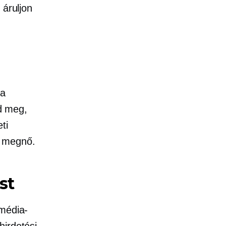
 áruljon
 a
d meg,
ti
e megnő.
st
imédia-
hirdetési