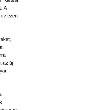
. A
z év ezen
reket,
 a
rra
a az új
lyan
a
.
k
nek-e az