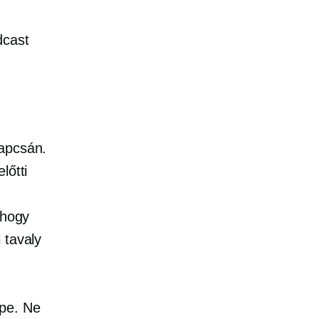
dcast
kapcsán.
előtti
 hogy
 tavaly
pe.
Ne