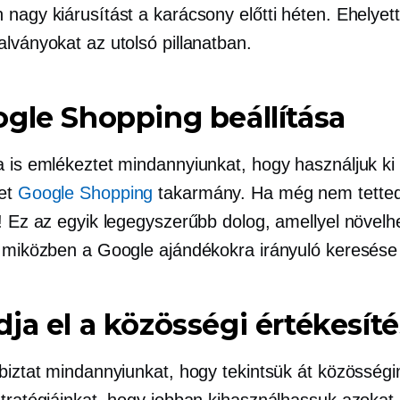
nagy kiárusítást a karácsony előtti héten. Ehelyett
alványokat az utolsó pillanatban.
gle Shopping beállítása
a is emlékeztet mindannyiunkat, hogy használjuk ki
get
Google Shopping
takarmány. Ha még nem tette
! Ez az egyik legegyszerűbb dolog, amellyel növelhe
, miközben a Google ajándékokra irányuló keresés
ja el a közösségi értékesíté
 biztat mindannyiunkat, hogy tekintsük át közösség
stratégiáinkat, hogy jobban kihasználhassuk azokat 