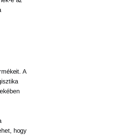
a
rmékeit. A
isztika
dekében
a
ehet, hogy