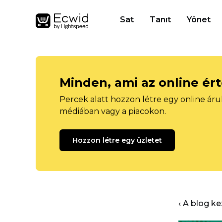
Sat
Tanıt
Yönet
Minden, ami az online ér
Percek alatt hozzon létre egy online áru
médiában vagy a piacokon.
Hozzon létre egy üzletet
‹ A blog k