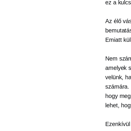
ez a kulc
Az élő vá
bemutatás
Emiatt kü
Nem számít
amelyek s
velünk, h
számára. 
hogy megs
lehet, hog
Ezenkívül 