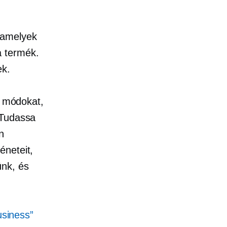
 amelyek
a termék.
k.
j módokat,
 Tudassa
n
éneteit,
nk, és
usiness”