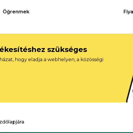
Öğrenmek
Fiy
tékesítéshez szükséges
házat, hogy eladja a webhelyen, a közösségi
ezdőlapjára