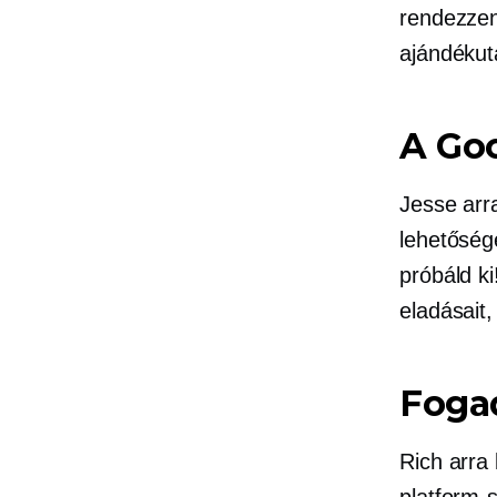
rendezzen 
ajándékut
A Goo
Jesse arr
lehetősé
próbáld ki
eladásait
Fogad
Rich arra
platform-