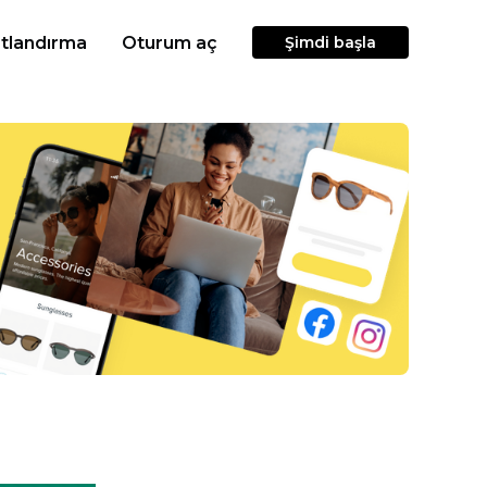
atlandırma
Oturum aç
Şimdi başla