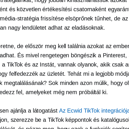
ént és közvetlen értékesítési csatornaként egyaránt
média-stratégia frissítése elsöprőnek tűnhet, de a
an nagy lendületet adhat az eladásoknak.
eretne, de először meg kell találnia azokat az embe
ladhat. És mivel rengetegen böngészik a Pinterest,
 a TikTok és az Instát, vannak olyanok, akik csak a
gy felfedezzék az üzletét. Tehát mi a legjobb módj
k megtalálásának? Sok minden azon múlik, hogy o
fedezz fel, amelyeket még nem próbáltál ki.
sen ajánlja a látogatást
Az Ecwid TikTok integrációj
ljon, szerezze be a TikTok képpontok és katalóguso
zálását, és nézze meg, hogy ezek a funkciók segíte