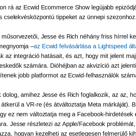
on rá az Ecwid Ecommerce Show legújabb epizódjár
és
cselekvésközpontú
tippeket az ünnepi szezonhoz
 műsorvezetői, Jesse és Rich néhány friss hírrel ke
megnyomja –
az Ecwid felvásárlása a Lightspeed ált
k az integráció hatásait, és azt, hogy mit jelent ma
eskedők számára. Dióhéjban az akvizíció azt jelent
ítenek jobb platformot az Ecwid-felhasználók szám
 dolog, amihez Jesse és Rich foglalkozik, az az, h
tkerül a VR-re (és átváltoztatja Meta márkáját). B
gy ez nem változtatja meg a Facebook-hirdetések 
a. Jesse részletezi az Apple/Facebook problémát,
zza, hogyan kezelheti az esetlegesen felmerülő ki