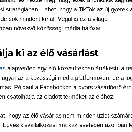
si stratégiában. Lehet, hogy a TikTok az új gyerek 
de sok mindent kínál. Végül is ez a világé
abban növekvő
közösségi média hálózat.
lja ki az élő vásárlást
lás
alapvetően egy élő közvetítésben értékesíti a te
 ugyanaz a közösségi média platformokon, de a log
t más. Például a Facebookon a gyors vásárlóerő ér
en csatolhatja az eladott terméket az élőhöz.
hat, hogy az élő vásárlás nem minden üzlet számár
. Egyes kisvállalkozási márkák esetében azonban l