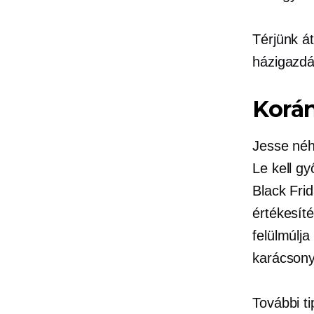
Térjünk á
házigazdá
Korán
Jesse néh
Le kell g
Black Frid
értékesíté
felülmúlja
karácsonyk
További t