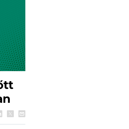
őtt
an