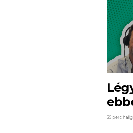
Légy
ebb
35 perc hall