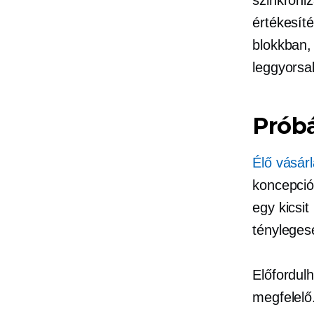
értékesíté
blokkban, 
leggyors
Próbá
Élő vásár
koncepció
egy kicsi
tényleges
Előfordul
megfelelő