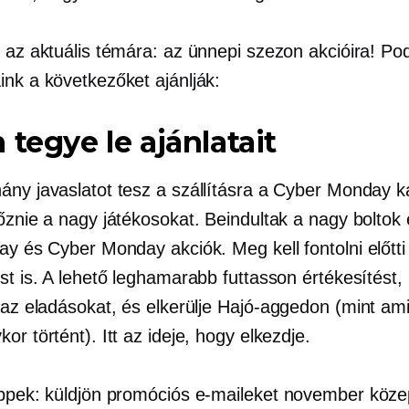
t az aktuális témára: az ünnepi szezon akcióira! Po
ink a következőket ajánlják:
 tegye le ajánlatait
ány javaslatot tesz a szállításra a Cyber ​​Monday 
yőznie a nagy játékosokat. Beindultak a nagy boltok
ay és Cyber ​​Monday akciók. Meg kell fontolni
előtti
st is. A lehető leghamarabb futtasson értékesítést,
 az eladásokat, és elkerülje
Hajó-aggedon
(mint ami
or történt). Itt az ideje, hogy elkezdje.
ippek: küldjön promóciós e-maileket
november köze