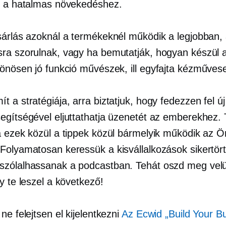
s a hatalmas növekedéshez.
sárlás azoknál a termékeknél működik a legjobban,
ra szorulnak, vagy ha bemutatják, hogyan készül 
lönösen jó funkció művészek, ill
egyfajta
kézművese
 a stratégiája, arra biztatjuk, hogy fedezzen fel ú
egítségével eljuttathatja üzenetét az emberekhez.
a ezek közül a tippek közül bármelyik működik az Ö
Folyamatosan keressük a kisvállalkozások sikertört
zólalhassanak a podcastban. Tehát oszd meg velü
y te leszel a következő!
ne felejtsen el kijelentkezni
Az Ecwid „Build Your B