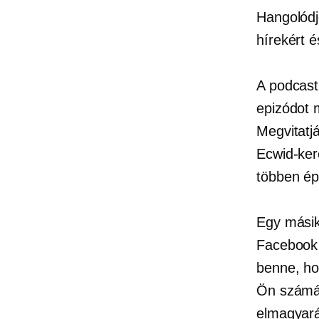
Hangolódj
hírekért 
A podcast
epizódot
Megvitatjá
Ecwid-ker
többen ép
Egy másik
Facebook á
benne, ho
Ön számár
elmagyará