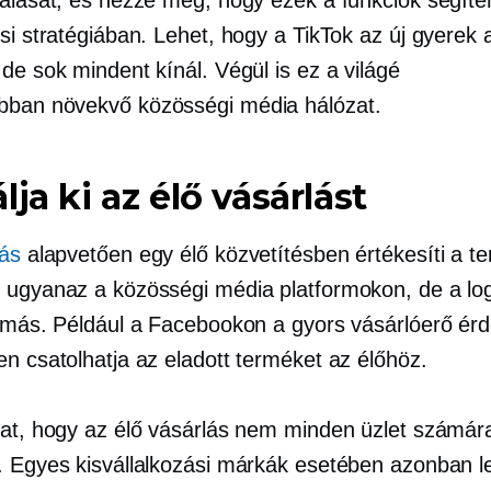
si stratégiában. Lehet, hogy a TikTok az új gyerek 
de sok mindent kínál. Végül is ez a világé
abban növekvő
közösségi média hálózat.
lja ki az élő vásárlást
lás
alapvetően egy élő közvetítésben értékesíti a te
 ugyanaz a közösségi média platformokon, de a log
t más. Például a Facebookon a gyors vásárlóerő ér
en csatolhatja az eladott terméket az élőhöz.
hat, hogy az élő vásárlás nem minden üzlet számár
. Egyes kisvállalkozási márkák esetében azonban l