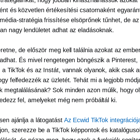
ént és közvetlen értékesítési csatornaként egyaránt
média-stratégia frissítése elsöprőnek tűnhet, de a
an nagy lendületet adhat az eladásoknak.
eretne, de először meg kell találnia azokat az embe
ladhat. És mivel rengetegen böngészik a Pinterest,
 a TikTok és az Instát, vannak olyanok, akik csak a
gy felfedezzék az üzletét. Tehát mi a legjobb módj
k megtalálásának? Sok minden azon múlik, hogy o
fedezz fel, amelyeket még nem próbáltál ki.
sen ajánlja a látogatást
Az Ecwid TikTok integrációj
ljon, szerezze be a TikTok képpontok és katalóguso
zálását, és nézze meg, hogy ezek a funkciók segíte