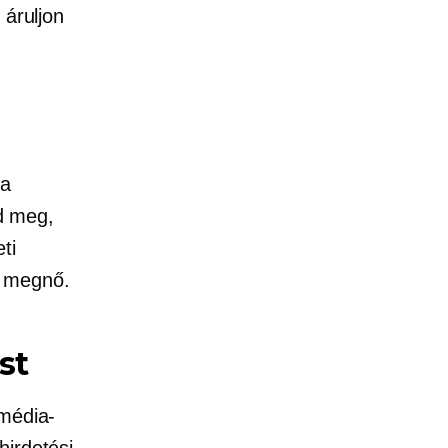
 áruljon
 a
d meg,
ti
e megnő.
st
imédia-
hirdetési