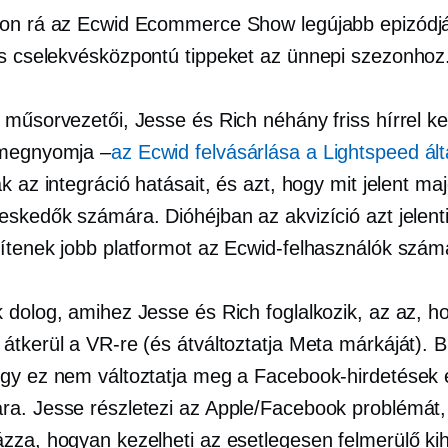
on rá az Ecwid Ecommerce Show legújabb epizódjár
és
cselekvésközpontú
tippeket az ünnepi szezonhoz
 műsorvezetői, Jesse és Rich néhány friss hírrel ke
megnyomja –
az Ecwid felvásárlása a Lightspeed ált
k az integráció hatásait, és azt, hogy mit jelent ma
eskedők számára. Dióhéjban az akvizíció azt jelent
ítenek jobb platformot az Ecwid-felhasználók szám
 dolog, amihez Jesse és Rich foglalkozik, az az, h
tkerül a VR-re (és átváltoztatja Meta márkáját). B
gy ez nem változtatja meg a Facebook-hirdetések 
a. Jesse részletezi az Apple/Facebook problémát,
zza, hogyan kezelheti az esetlegesen felmerülő ki