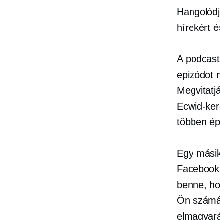
Hangolódj
hírekért 
A podcast
epizódot
Megvitatjá
Ecwid-ker
többen ép
Egy másik
Facebook á
benne, ho
Ön számár
elmagyará