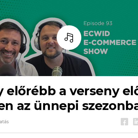
Hallgass
 előrébb a verseny el
en az ünnepi szezonb
gatás