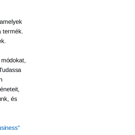
 amelyek
a termék.
k.
j módokat,
 Tudassa
n
éneteit,
nk, és
usiness”