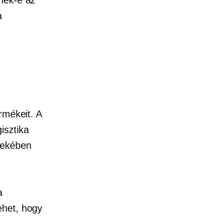
a
rmékeit. A
isztika
dekében
a
ehet, hogy