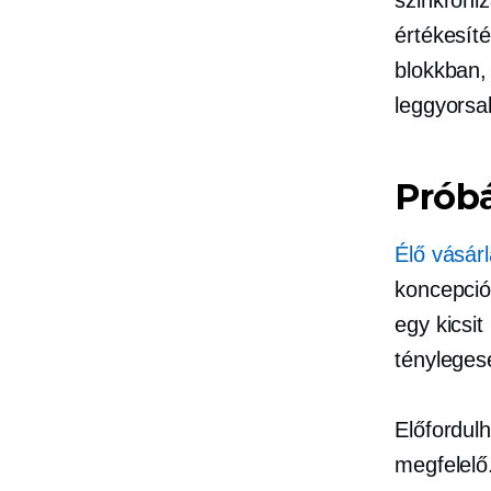
értékesíté
blokkban, 
leggyors
Próbá
Élő vásár
koncepció
egy kicsi
tényleges
Előfordul
megfelelő