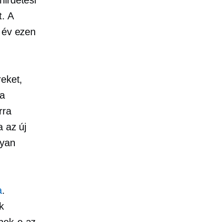
. A
z év ezen
reket,
 a
rra
a az új
lyan
a
.
k
nek-e az