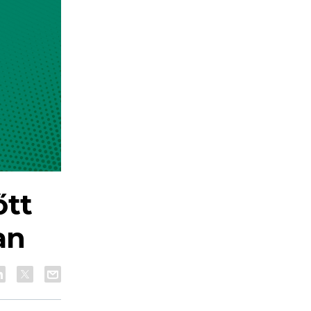
őtt
an