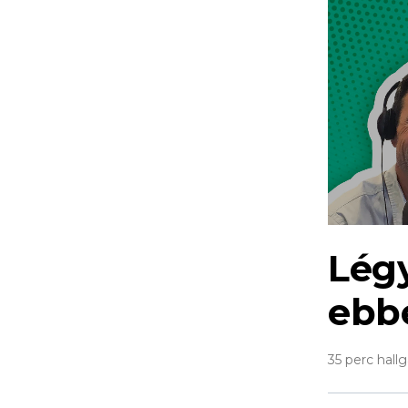
Légy
ebb
35 perc hall