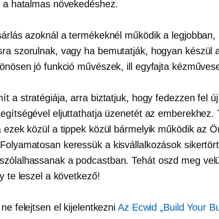
s a hatalmas növekedéshez.
sárlás azoknál a termékeknél működik a legjobban,
ra szorulnak, vagy ha bemutatják, hogyan készül 
lönösen jó funkció művészek, ill
egyfajta
kézművese
 a stratégiája, arra biztatjuk, hogy fedezzen fel ú
egítségével eljuttathatja üzenetét az emberekhez.
a ezek közül a tippek közül bármelyik működik az Ö
Folyamatosan keressük a kisvállalkozások sikertört
zólalhassanak a podcastban. Tehát oszd meg velü
y te leszel a következő!
ne felejtsen el kijelentkezni
Az Ecwid „Build Your B