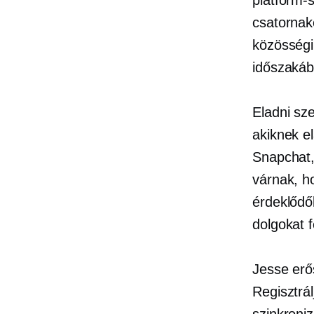
csatornak
közösségi
időszakáb
Eladni sz
akiknek e
Snapchat,
várnak, ho
érdeklődő
dolgokat 
Jesse erő
Regisztrá
szinkroni