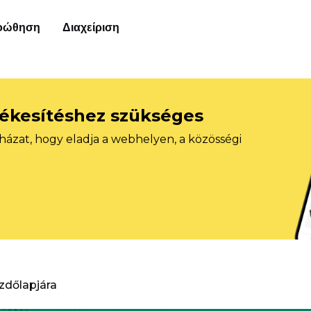
οώθηση
Διαχείριση
tékesítéshez szükséges
házat, hogy eladja a webhelyen, a közösségi
ezdőlapjára