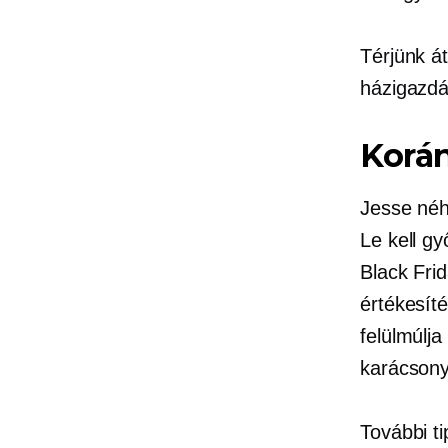
Térjünk á
házigazdá
Korán
Jesse néh
Le kell g
Black Frid
értékesíté
felülmúlja
karácsonyk
További t