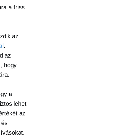
a a friss
.
zdik az
al
.
jd az
i, hogy
ára.
ogy a
iztos lehet
értékét az
 és
hívásokat.