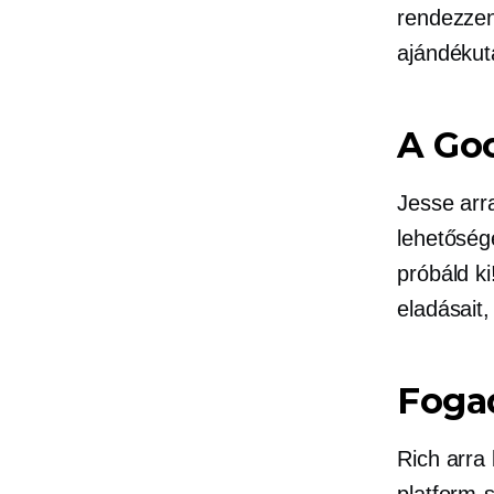
rendezzen 
ajándékut
A Goo
Jesse arr
lehetősé
próbáld ki
eladásait
Fogad
Rich arra
platform-