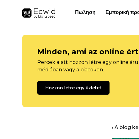
Πώληση
Εμπορική πρ
Minden, ami az online ér
Percek alatt hozzon létre egy online áru
médiában vagy a piacokon.
Hozzon létre egy üzletet
‹ A blog k