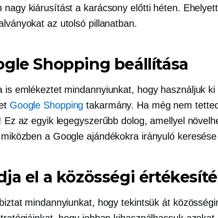
nagy kiárusítást a karácsony előtti héten. Ehelyett
alványokat az utolsó pillanatban.
gle Shopping beállítása
a is emlékeztet mindannyiunkat, hogy használjuk ki
get
Google Shopping
takarmány. Ha még nem tette
! Ez az egyik legegyszerűbb dolog, amellyel növelhe
, miközben a Google ajándékokra irányuló keresés
ja el a közösségi értékesíté
 biztat mindannyiunkat, hogy tekintsük át közösség
stratégiáinkat, hogy jobban kihasználhassuk azokat 