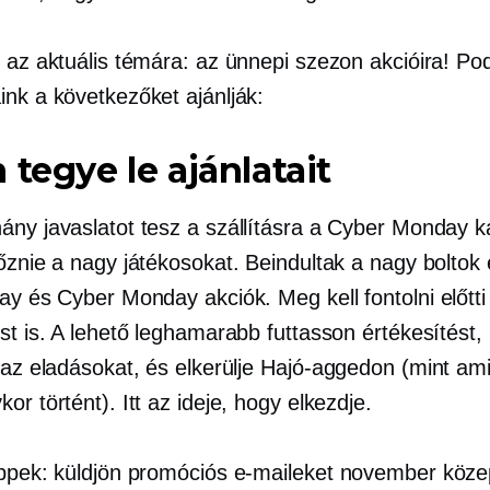
t az aktuális témára: az ünnepi szezon akcióira! Po
ink a következőket ajánlják:
 tegye le ajánlatait
ány javaslatot tesz a szállításra a Cyber ​​Monday 
yőznie a nagy játékosokat. Beindultak a nagy boltok
ay és Cyber ​​Monday akciók. Meg kell fontolni
előtti
st is. A lehető leghamarabb futtasson értékesítést,
 az eladásokat, és elkerülje
Hajó-aggedon
(mint ami
or történt). Itt az ideje, hogy elkezdje.
ippek: küldjön promóciós e-maileket
november köze