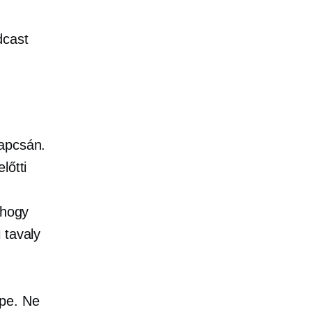
dcast
kapcsán.
előtti
 hogy
 tavaly
pe.
Ne