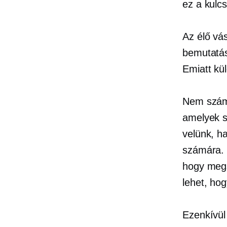
ez a kulc
Az élő vá
bemutatás
Emiatt kü
Nem számít
amelyek s
velünk, h
számára. 
hogy megs
lehet, hog
Ezenkívül 