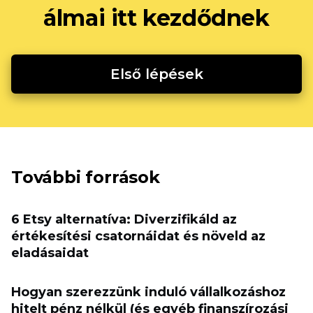
álmai itt kezdődnek
Első lépések
További források
6 Etsy alternatíva: Diverzifikáld az
értékesítési csatornáidat és növeld az
eladásaidat
Hogyan szerezzünk induló vállalkozáshoz
hitelt pénz nélkül (és egyéb finanszírozási