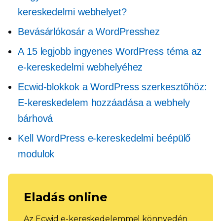
kereskedelmi webhelyet?
Bevásárlókosár a WordPresshez
A 15 legjobb ingyenes WordPress téma az
e-kereskedelmi webhelyéhez
Ecwid-blokkok a WordPress szerkesztőhöz:
E-kereskedelem hozzáadása a webhely
bárhová
Kell
WordPress e-kereskedelmi beépülő
modulok
Eladás online
Az Ecwid e-kereskedelemmel könnyedén