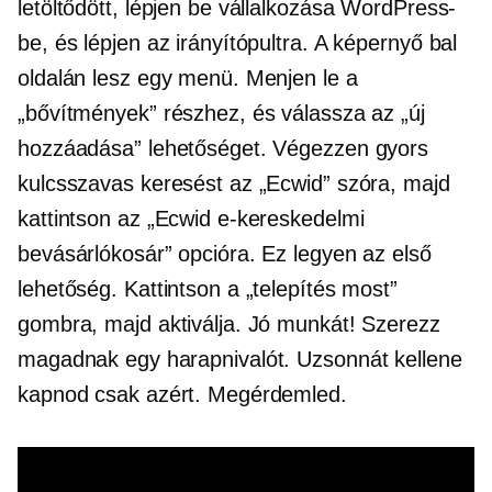
letöltődött, lépjen be vállalkozása WordPress-
be, és lépjen az irányítópultra. A képernyő bal
oldalán lesz egy menü. Menjen le a
„bővítmények” részhez, és válassza az „új
hozzáadása” lehetőséget. Végezzen gyors
kulcsszavas keresést az „Ecwid” szóra, majd
kattintson az „Ecwid e-kereskedelmi
bevásárlókosár” opcióra. Ez legyen az első
lehetőség. Kattintson a „telepítés most”
gombra, majd aktiválja. Jó munkát! Szerezz
magadnak egy harapnivalót. Uzsonnát kellene
kapnod csak azért. Megérdemled.