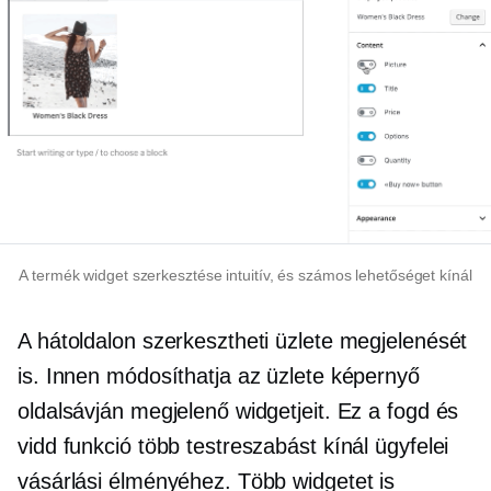
A termék widget szerkesztése intuitív, és számos lehetőséget kínál
A hátoldalon szerkesztheti üzlete megjelenését
is. Innen módosíthatja az üzlete képernyő
oldalsávján megjelenő widgetjeit. Ez a fogd és
vidd funkció több testreszabást kínál ügyfelei
vásárlási élményéhez. Több widgetet is