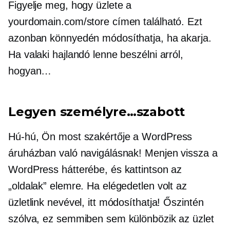
Figyelje meg, hogy üzlete a
yourdomain.com/store címen található. Ezt
azonban könnyedén módosíthatja, ha akarja.
Ha valaki hajlandó lenne beszélni arról,
hogyan…
Legyen személyre…szabott
Hú-hú,
Ön most szakértője a WordPress
áruházban való navigálásnak! Menjen vissza a
WordPress hátterébe, és kattintson az
„oldalak” elemre. Ha elégedetlen volt az
üzletlink nevével, itt módosíthatja! Őszintén
szólva, ez semmiben sem különbözik az üzlet