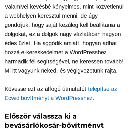
Valamivel kevésbé kényelmes, mint közvetlenül
a webhelyen keresztül menni, de úgy
gondoljuk, hogy saját kezűleg kell beállítania a
dolgokat, ez a dolgok nagy vázlatában nagyon
édes üzlet. Ha aggódik amiatt, hogyan adhat
hozzá e-kereskedelmet a WordPresshez
harmadik fél segítségével, ne keressen tovább!
Mi itt vagyunk neked, és végigvezetünk rajta.
Kövesse ezt az átfogó útmutatót
telepítse az
Ecwid bővítményt a WordPresshez
.
Először válassza ki a
bevásárlókosár-bővítményt