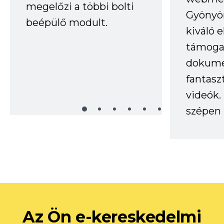
megelőzi a többi bolti
Gyönyör
beépülő modult.
kiváló 
támogat
dokume
fantasz
videók
szépen 
Az Ön e-kereskedelmi