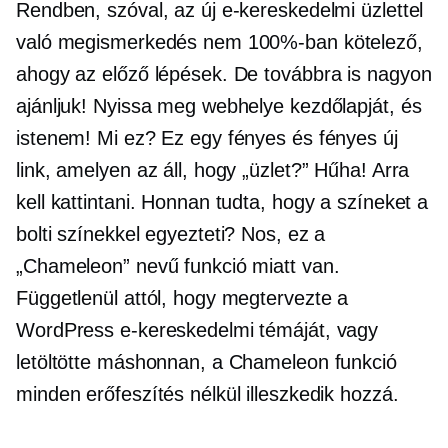
Rendben, szóval, az új e-kereskedelmi üzlettel
való megismerkedés nem 100%-ban kötelező,
ahogy az előző lépések. De továbbra is nagyon
ajánljuk! Nyissa meg webhelye kezdőlapját, és
istenem! Mi ez? Ez egy fényes és fényes új
link, amelyen az áll, hogy „üzlet?” Hűha! Arra
kell kattintani. Honnan tudta, hogy a színeket a
bolti színekkel egyezteti? Nos, ez a
„Chameleon” nevű funkció miatt van.
Függetlenül attól, hogy megtervezte a
WordPress e-kereskedelmi témáját, vagy
letöltötte máshonnan, a Chameleon funkció
minden erőfeszítés nélkül illeszkedik hozzá.