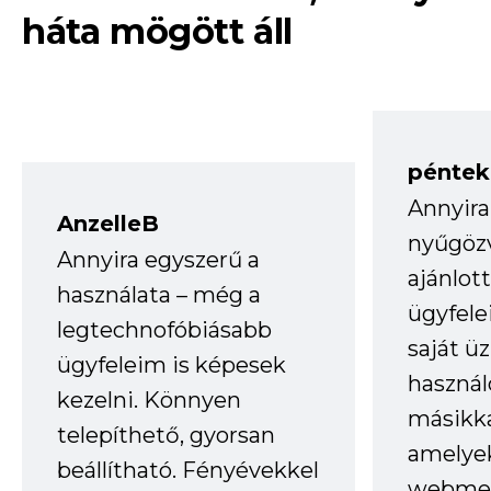
háta mögött áll
péntek
Annyira
AnzelleB
nyűgöz
Annyira egyszerű a
ajánlo
használata – még a
ügyfele
legtechnofóbiásabb
saját ü
ügyfeleim is képesek
haszná
kezelni. Könnyen
másikka
telepíthető, gyorsan
amelye
beállítható. Fényévekkel
webmes