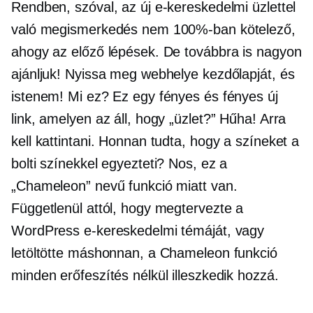
Rendben, szóval, az új e-kereskedelmi üzlettel
való megismerkedés nem 100%-ban kötelező,
ahogy az előző lépések. De továbbra is nagyon
ajánljuk! Nyissa meg webhelye kezdőlapját, és
istenem! Mi ez? Ez egy fényes és fényes új
link, amelyen az áll, hogy „üzlet?” Hűha! Arra
kell kattintani. Honnan tudta, hogy a színeket a
bolti színekkel egyezteti? Nos, ez a
„Chameleon” nevű funkció miatt van.
Függetlenül attól, hogy megtervezte a
WordPress e-kereskedelmi témáját, vagy
letöltötte máshonnan, a Chameleon funkció
minden erőfeszítés nélkül illeszkedik hozzá.