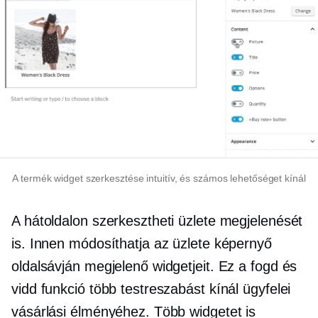
A termék widget szerkesztése intuitív, és számos lehetőséget kínál
A hátoldalon szerkesztheti üzlete megjelenését
is. Innen módosíthatja az üzlete képernyő
oldalsávján megjelenő widgetjeit. Ez a fogd és
vidd funkció több testreszabást kínál ügyfelei
vásárlási élményéhez. Több widgetet is