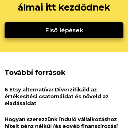
álmai itt kezdődnek
Első lépések
További források
6 Etsy alternatíva: Diverzifikáld az
értékesítési csatornáidat és növeld az
eladásaidat
Hogyan szerezzünk induló vállalkozáshoz
hitelt pénz nélkül (és egyéb finanszírozási