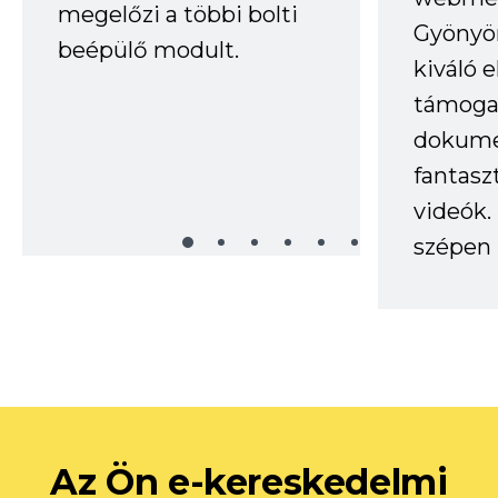
megelőzi a többi bolti
Gyönyör
beépülő modult.
kiváló 
támogat
dokume
fantasz
videók
szépen 
Az Ön e-kereskedelmi