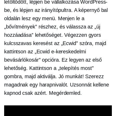
letöltődött, lépjen be vállalkozása WordPress-
be, és lépjen az irányítópultra. A képernyő bal
oldalán lesz egy menü. Menjen le a
„bővítmények” részhez, és válassza az „új
hozzáadása” lehetőséget. Végezzen gyors
kulcsszavas keresést az „Ecwid” szóra, majd
kattintson az „Ecwid e-kereskedelmi
bevásárlókosár” opcióra. Ez legyen az első
lehetőség. Kattintson a „telepítés most”
gombra, majd aktiválja. Jó munkát! Szerezz
magadnak egy harapnivalót. Uzsonnát kellene
kapnod csak azért. Megérdemled.