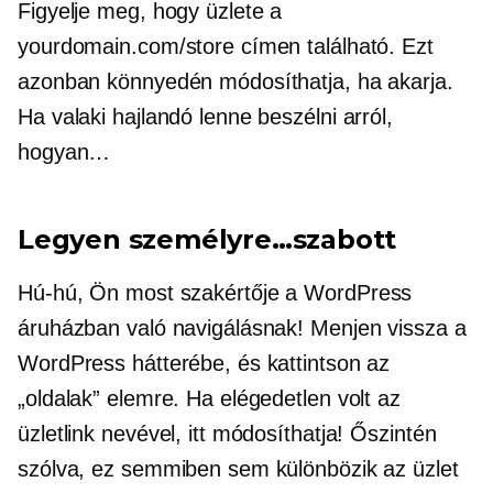
Figyelje meg, hogy üzlete a
yourdomain.com/store címen található. Ezt
azonban könnyedén módosíthatja, ha akarja.
Ha valaki hajlandó lenne beszélni arról,
hogyan…
Legyen személyre…szabott
Hú-hú,
Ön most szakértője a WordPress
áruházban való navigálásnak! Menjen vissza a
WordPress hátterébe, és kattintson az
„oldalak” elemre. Ha elégedetlen volt az
üzletlink nevével, itt módosíthatja! Őszintén
szólva, ez semmiben sem különbözik az üzlet