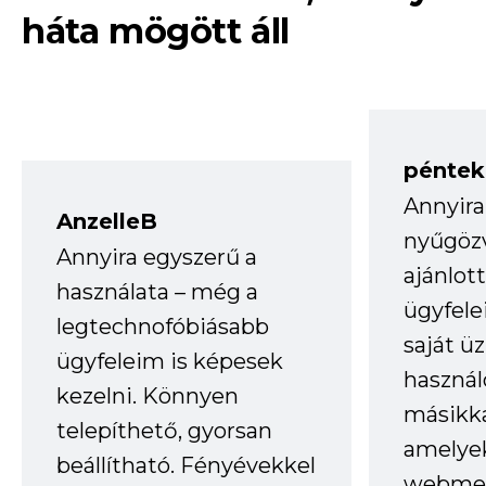
háta mögött áll
péntek
Annyira
AnzelleB
nyűgöz
Annyira egyszerű a
ajánlo
használata – még a
ügyfele
legtechnofóbiásabb
saját ü
ügyfeleim is képesek
haszná
kezelni. Könnyen
másikka
telepíthető, gyorsan
amelye
beállítható. Fényévekkel
webmes