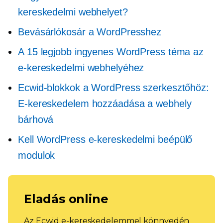
kereskedelmi webhelyet?
Bevásárlókosár a WordPresshez
A 15 legjobb ingyenes WordPress téma az
e-kereskedelmi webhelyéhez
Ecwid-blokkok a WordPress szerkesztőhöz:
E-kereskedelem hozzáadása a webhely
bárhová
Kell
WordPress e-kereskedelmi beépülő
modulok
Eladás online
Az Ecwid e-kereskedelemmel könnyedén