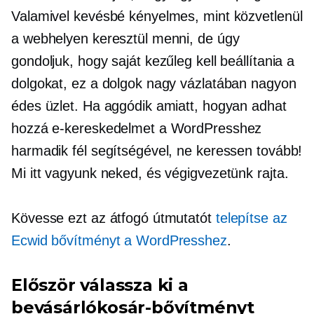
Valamivel kevésbé kényelmes, mint közvetlenül
a webhelyen keresztül menni, de úgy
gondoljuk, hogy saját kezűleg kell beállítania a
dolgokat, ez a dolgok nagy vázlatában nagyon
édes üzlet. Ha aggódik amiatt, hogyan adhat
hozzá e-kereskedelmet a WordPresshez
harmadik fél segítségével, ne keressen tovább!
Mi itt vagyunk neked, és végigvezetünk rajta.
Kövesse ezt az átfogó útmutatót
telepítse az
Ecwid bővítményt a WordPresshez
.
Először válassza ki a
bevásárlókosár-bővítményt