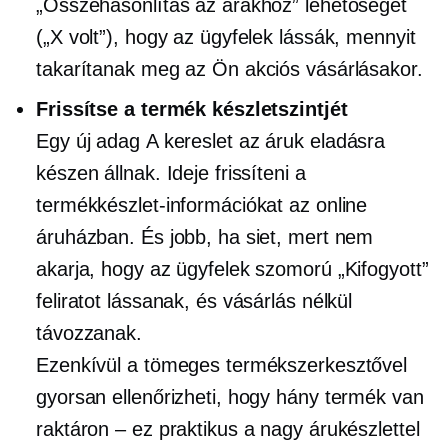
„Összehasonlítás az árakhoz” lehetőséget
(„X volt”), hogy az ügyfelek lássák, mennyit
takarítanak meg az Ön akciós vásárlásakor.
Frissítse a termék készletszintjét
Egy új adag
A kereslet
az áruk eladásra
készen állnak. Ideje frissíteni a
termékkészlet-információkat az online
áruházban. És jobb, ha siet, mert nem
akarja, hogy az ügyfelek szomorú „Kifogyott”
feliratot lássanak, és vásárlás nélkül
távozzanak.
Ezenkívül a tömeges termékszerkesztővel
gyorsan ellenőrizheti, hogy hány termék van
raktáron – ez praktikus a nagy árukészlettel