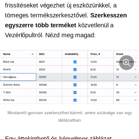
frissítéseket végezhet új eszközünkkel, a
tömeges termékszerkesztővel.
Szerkesszen
egyszerre több terméket
közvetlenül a
Vezérlőpultról. Nézd meg magad:
Mostantól gyorsan szerkeszthet bármit, amire szüksége van egy
táblázatban
Egy áttekinthető és kényelmes táblázat