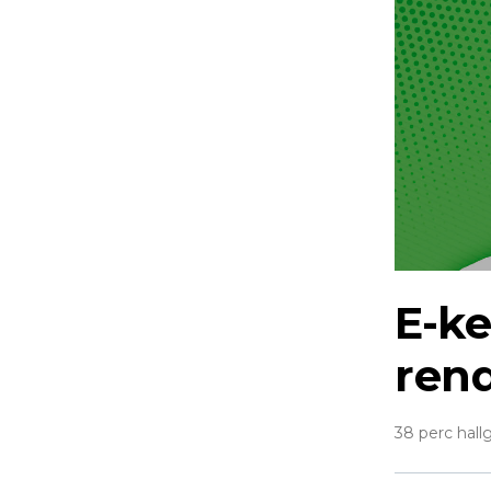
E-k
rend
38 perc hall