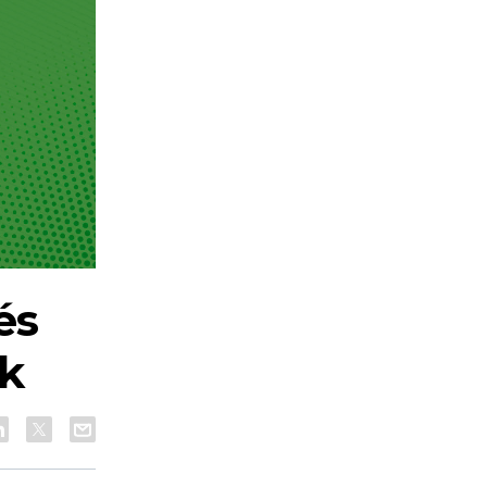
és
ák