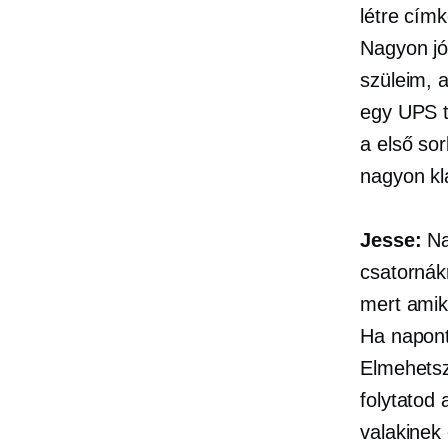
létre címk
Nagyon jól
szüleim, 
egy UPS t
a
első so
nagyon kl
Jesse:
Na
csatornák
mert amik
Ha napont
Elmehetsz 
folytatod
valakinek