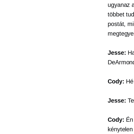
ugyanaz a
többet tu
postát, mi
megtegy
Jesse:
Ha
DeArmond 
Cody:
Hé 
Jesse:
Te
Cody:
Én 
kénytelen