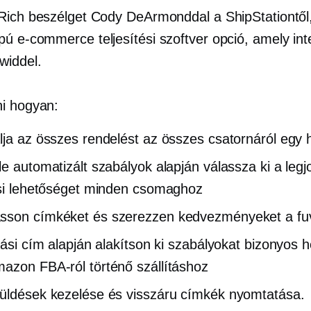
Rich beszélget Cody DeArmonddal a ShipStationtől
pú
e-commerce
teljesítési szoftver opció, amely in
widdel.
i hogyan:
lja az összes rendelést az összes csatornáról egy 
le automatizált szabályok alapján válassza ki a legj
ási lehetőséget minden csomaghoz
sson címkéket és szerezzen kedvezményeket a fuv
ítási cím alapján alakítson ki szabályokat bizonyos h
azon FBA-ról történő szállításhoz
üldések kezelése és visszáru címkék nyomtatása.