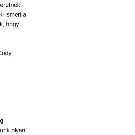
eretnék
i ismeri a
ok, hogy
 Cody
ég
tunk olyan