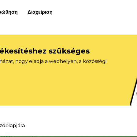
οώθηση
Διαχείριση
tékesítéshez szükséges
házat, hogy eladja a webhelyen, a közösségi
ezdőlapjára