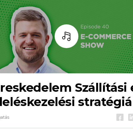
Hallgass
ereskedelem
Szállítási 
eléskezelési stratégi
gatás