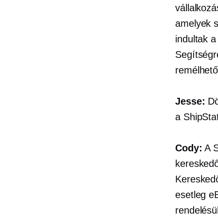
vállalkoz
amelyek s
indultak 
Segítségr
remélhetől
Jesse:
Dö
a ShipSta
Cody:
A S
kereskedő
Kereskedő
esetleg e
rendelésü