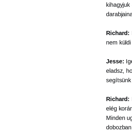
kihagyjuk 
darabjaina
Richard:
nem küldi
Jesse:
Ig
eladsz, ho
segítsünk
Richard:
elég korán
Minden ug
dobozban 