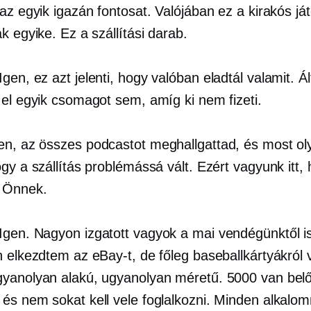
az egyik igazán fontosat. Valójában ez a kirakós já
k egyike. Ez a szállítási darab.
Igen, ez azt jelenti, hogy valóban eladtál valamit. Á
 el egyik csomagot sem, amíg ki nem fizeti.
en, az összes podcastot meghallgattad, és most ol
gy a szállítás problémássá vált. Ezért vagyunk itt,
 Önnek.
Igen. Nagyon izgatott vagyok a mai vendégünktől i
 elkezdtem az eBay-t, de főleg baseballkártyákról v
yanolyan alakú, ugyanolyan méretű. 5000 van belő
és nem sokat kell vele foglalkozni. Minden alkalo