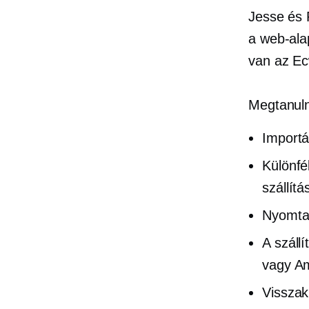
Jesse és 
a
web-ala
van az Ec
Megtanuln
Importá
Különfé
szállít
Nyomta
A száll
vagy Am
Visszak