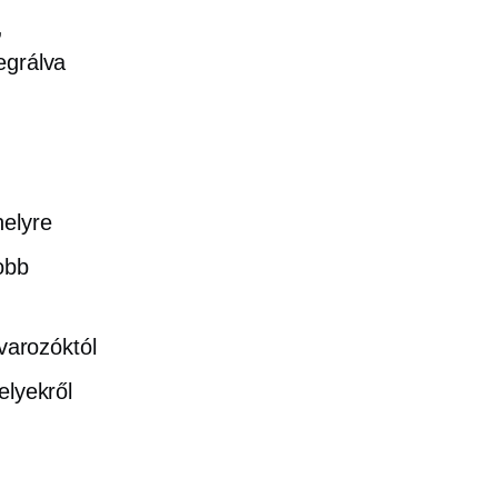
,
tegrálva
helyre
obb
arozóktól
elyekről