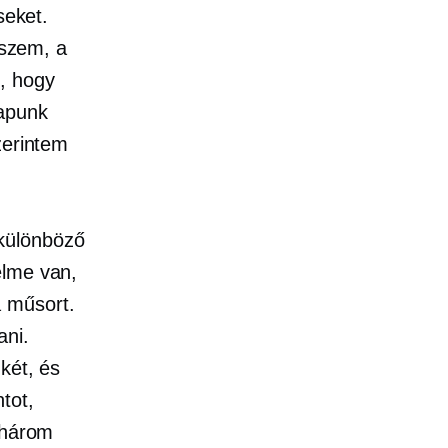
seket.
iszem, a
, hogy
Kapunk
zerintem
különböző
elme van,
a műsort.
ani.
két, és
tot,
 három