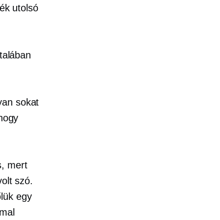
ték utolsó
ltalában
yan sokat
 hogy
s, mert
olt szó.
lük egy
mmal