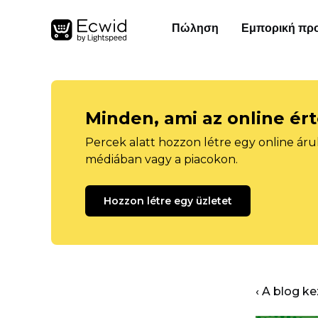
Πώληση
Εμπορική πρ
Minden, ami az online ér
Percek alatt hozzon létre egy online áru
médiában vagy a piacokon.
Hozzon létre egy üzletet
‹ A blog k