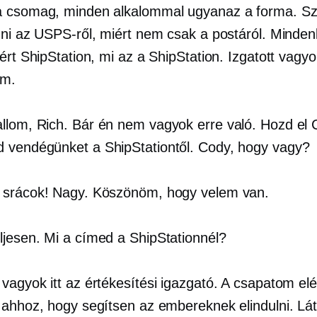
 csomag, minden alkalommal ugyanaz a forma. Sz
dni az USPS-ről, miért nem csak a postáról. Mindenk
ért ShipStation, mi az a ShipStation. Izgatott vagy
em.
llom, Rich. Bár én nem vagyok erre való. Hozd el
vendégünket a ShipStationtől. Cody, hogy vagy?
srácok! Nagy. Köszönöm, hogy velem van.
ljesen. Mi a címed a ShipStationnél?
vagyok itt az értékesítési igazgató. A csapatom el
 ahhoz, hogy segítsen az embereknek elindulni. Lá