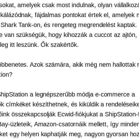
ásokat, amelyek csak most indulnak, olyan vállalkoz
kálázódnak, fájdalmas pontokat értek el, amelyek 
a Shark Tank-on, és rengeteg megrendelést kaptak.
e van szükségük, hogy kihozzák a cuccot az ajtón, 
eg itt leszünk. Ők szakértők.
bbenetes. Azok számára, akik még nem hallottak r
tion?
hipStation a legnépszerűbb módja
e-commerce
a
k címkéket készíthetnek, és kiküldik a rendeléseike
ink összekapcsolják Ecwid-fiókjukat a ShipStation-f
Bay-üzleteik, Amazon-csatornáik mellett, így minde
ket egy helyen kaphatják meg, nagyon gyorsan ho