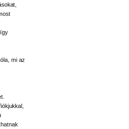
ásokat,
most
így
óla, mi az
t.
iókjukkal,
n
zhatnak