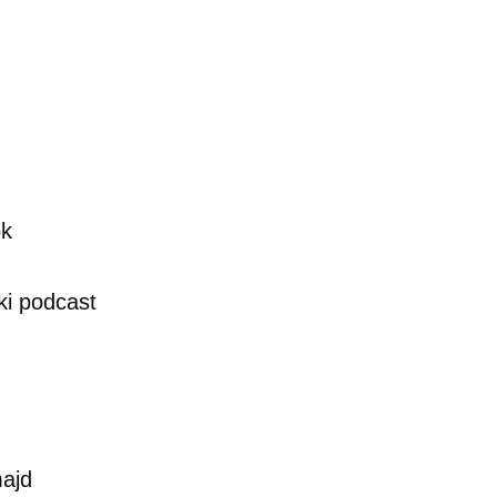
ok
ki podcast
majd