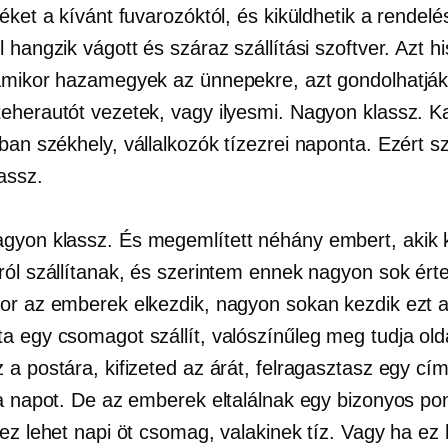
éket a kívánt fuvarozóktól, és kiküldhetik a rendelé
 hangzik vágott és száraz szállítási szoftver. Azt h
amikor hazamegyek az ünnepekre, azt gondolhatják
eherautót vezetek, vagy ilyesmi. Nagyon klassz. 
rban
székhely, vállalkozók tízezrei naponta. Ezért s
assz.
gyon klassz. És megemlített néhány embert, akik 
ról szállítanak, és szerintem ennek nagyon sok ért
or az emberek elkezdik, nagyon sokan kezdik ezt 
a egy csomagot szállít, valószínűleg meg tudja old
a postára, kifizeted az árát, felragasztasz egy cím
 a napot. De az emberek eltalálnak egy bizonyos pon
 ez lehet napi öt csomag, valakinek tíz. Vagy ha ez