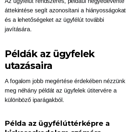
Az ügyfélút rendszeres, például negyedévente
áttekintése segít azonosítani a hiányosságokat
és a lehetőségeket az ügyfélút további
javítására.
Példák az ügyfelek
utazásaira
A fogalom jobb megértése érdekében nézzünk
meg néhány példát az ügyfelek útitervére a
különböző iparágakból.
Példa az ügyfélúttérképre a