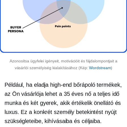
Azonosítsa ügyfelei igényeit, motivációit és fájdalompontjait a
vásárlói személyiség kialakításához (Kép:
Wordstream
)
Például, ha eladja
high-end
bőrápoló termékek,
az Ön vásárlója lehet a
35 éves
nő a
teljes idő
munka és két gyerek, akik értékelik
önellátó
és
luxus. Ez a konkrét személy betekintést nyújt
szükségleteibe, kihívásaiba és céljaiba.