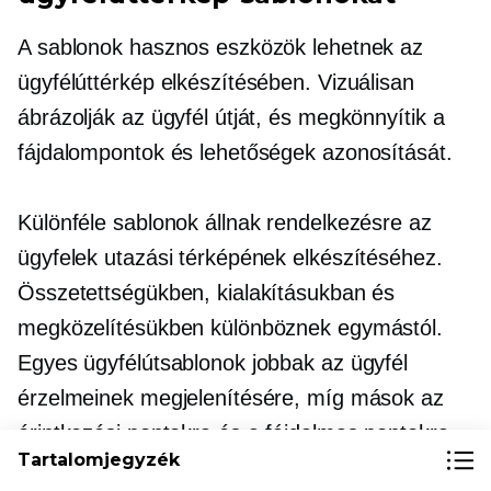
A sablonok hasznos eszközök lehetnek az
ügyfélúttérkép elkészítésében. Vizuálisan
ábrázolják az ügyfél útját, és megkönnyítik a
fájdalompontok és lehetőségek azonosítását.
Különféle sablonok állnak rendelkezésre az
ügyfelek utazási térképének elkészítéséhez.
Összetettségükben, kialakításukban és
megközelítésükben különböznek egymástól.
Egyes ügyfélútsablonok jobbak az ügyfél
érzelmeinek megjelenítésére, míg mások az
érintkezési pontokra és a fájdalmas pontokra
Tartalomjegyzék
összpontosítanak. Nagyon fontos, hogy olyan