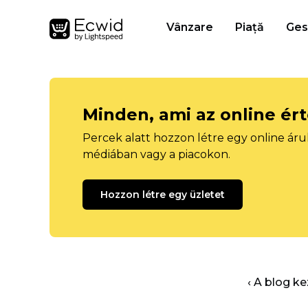
Vânzare
Piață
Ges
Minden, ami az online ér
Percek alatt hozzon létre egy online áru
médiában vagy a piacokon.
Hozzon létre egy üzletet
‹ A blog k