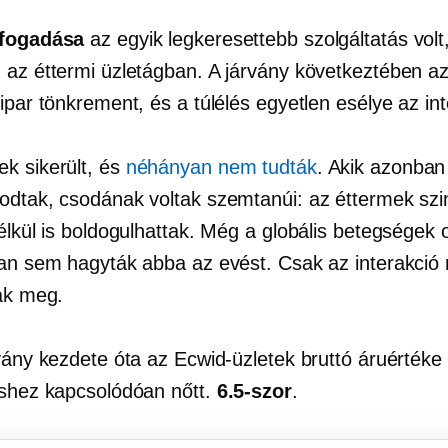
lfogadása
az egyik legkeresettebb szolgáltatás volt
 az éttermi üzletágban. A járvány következtében a
ipar tönkrement, és a túlélés egyetlen esélye az int
k sikerült, és
néhányan nem tudták
. Akik azonban
odtak, csodának voltak szemtanúi: az éttermek szi
élkül is boldogulhattak. Még a globális betegségek 
ban sem hagyták abba az evést. Csak az interakció
ták meg.
rvány kezdete óta az Ecwid-üzletek bruttó áruérték
éshez kapcsolódóan nőtt.
6.5-szor
.