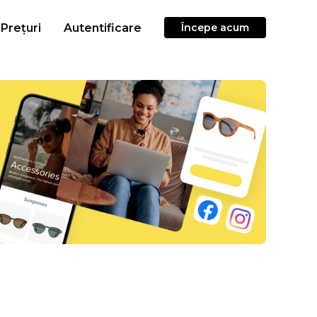
Prețuri
Autentificare
Începe acum