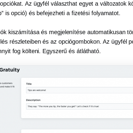
opciókat. Az ügyfél választhat egyet a változatok k
p” is opció) és befejezheti a fizetési folyamatot.
lók kiszámítása és megjelenítése automatikusan tör
és részleteiben és az opciógombokon. Az ügyfél 
nyit fog költeni. Egyszerű és átlátható.