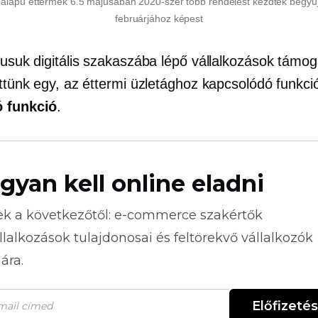
alapú éttermek 6.5 májusában 2020-szer több rendelést kezdtek begyű
februárjához képest
klusuk digitális szakaszába lépő vállalkozások támo
ettünk egy, az éttermi üzletághoz kapcsolódó funkci
ó funkció
.
gyan kell online eladni
ek a következőtől:
e-commerce
szakértők
llalkozások tulajdonosai és feltörekvő vállalkozók
ára.
Előfizetés