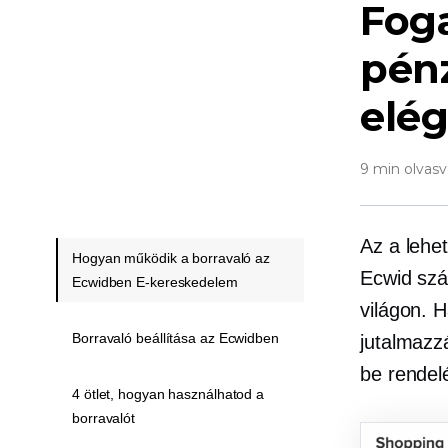
Foga
pén
elég
9 min olvasv
Az a lehe
Hogyan működik a borravaló az
Ecwid sz
Ecwidben E-kereskedelem
világon. H
Borravaló beállítása az Ecwidben
jutalmazz
be rendel
4 ötlet, hogyan használhatod a
borravalót