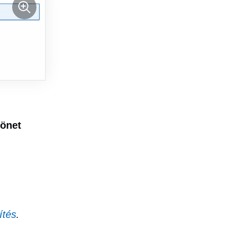
zönet
sítés
.