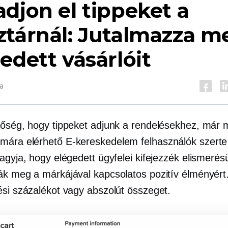
djon el tippeket a
ztárnál: Jutalmazza m
edett vásárlóit
a
tőség, hogy tippeket adjunk a rendelésekhez, már 
ámára elérhető
E-kereskedelem
felhasználók szerte
agyja, hogy elégedett ügyfelei kifejezzék elismerés
ák meg a márkájával kapcsolatos pozitív élményért.
ési százalékot vagy abszolút összeget.