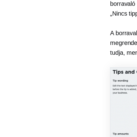
borravaló 
„Nincs tip
A borrava
megrendel
tudja, men