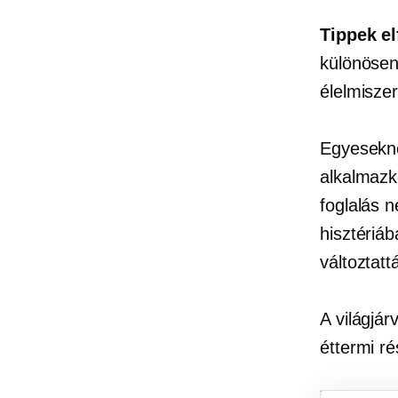
Tippek e
különösen
élelmiszer
Egyesekne
alkalmazk
foglalás n
hisztériá
változtat
A világjá
éttermi r