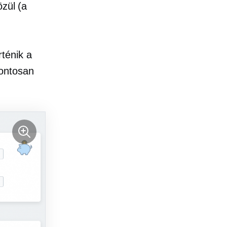
özül (a
ténik a
pontosan