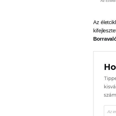
Az Ecwid-
Az életci
kifejleszt
Borraval
Ho
Tipp
kisvá
szám