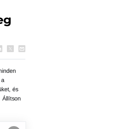
eg
minden
 a
üket, és
 Állítson