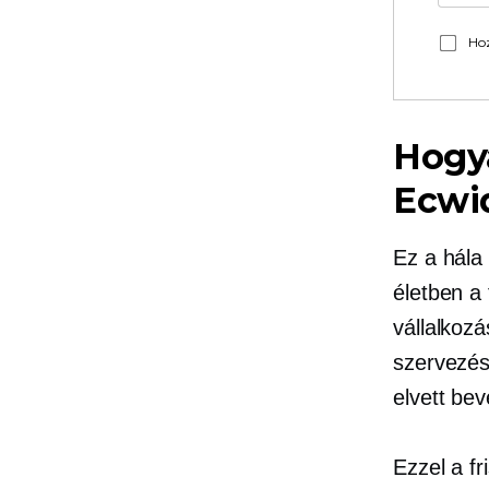
Hoz
Hogy
Ecwi
Ez a hála 
életben a 
vállalkoz
szervezés
elvett bev
Ezzel a fr