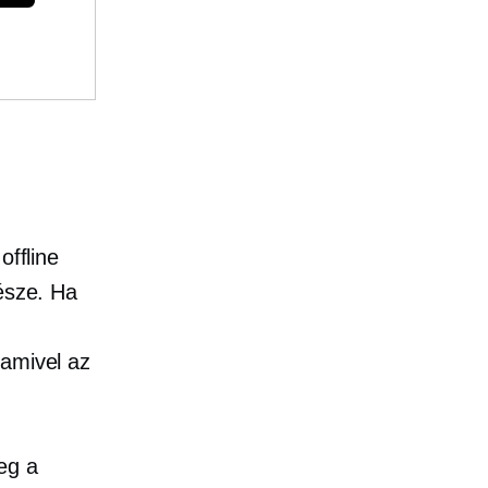
offline
része. Ha
 amivel az
meg a