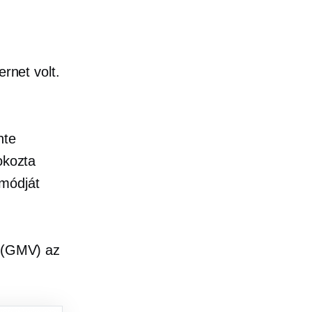
,
z
ernet volt.
nte
okozta
 módját
e (GMV) az