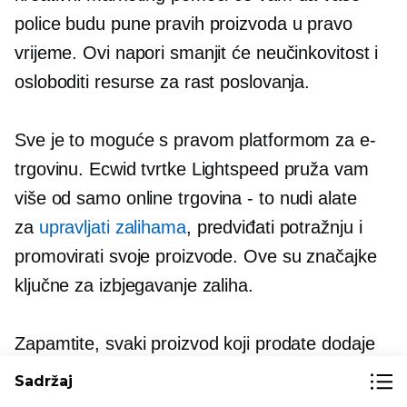
police budu pune pravih proizvoda u pravo
vrijeme. Ovi napori smanjit će neučinkovitost i
osloboditi resurse za rast poslovanja.
Sve je to moguće s pravom platformom za e-
trgovinu. Ecwid tvrtke Lightspeed pruža vam
više od samo online
trgovina - to
nudi alate
za
upravljati zalihama
, predviđati potražnju i
promovirati svoje proizvode. Ove su značajke
ključne za izbjegavanje zaliha.
Zapamtite, svaki proizvod koji prodate dodaje
vrijednost vašem poslovanju. Ne dopustite da
Sadržaj
vas neiskorištene zalihe sputavaju.