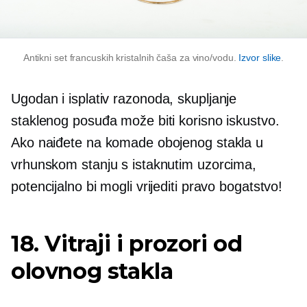
Antikni set francuskih kristalnih čaša za vino/vodu.
Izvor slike
.
Ugodan i
isplativ
razonoda, skupljanje
staklenog posuđa može biti korisno iskustvo.
Ako naiđete na komade obojenog stakla u
vrhunskom stanju s istaknutim uzorcima,
potencijalno bi mogli vrijediti pravo bogatstvo!
18. Vitraji i prozori od
olovnog stakla