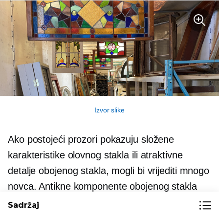
Izvor slike
Ako postojeći prozori pokazuju složene
karakteristike olovnog stakla ili atraktivne
detalje obojenog stakla, mogli bi vrijediti mnogo
novca. Antikne komponente obojenog stakla
mogu varirati od zamršenih do jednostavnih, ali
Sadržaj
obično se cijene zbog svog povijesnog šarma i