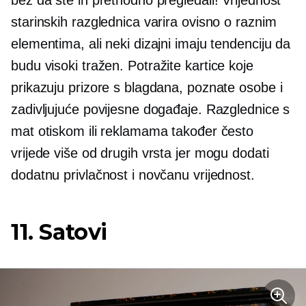
bez da ste ih prethodno pregledali! Vrijednost
starinskih razglednica varira ovisno o raznim
elementima, ali neki dizajni imaju tendenciju da
budu visoki
tražen.
Potražite kartice koje
prikazuju prizore s blagdana, poznate osobe i
zadivljujuće povijesne događaje. Razglednice s
mat otiskom ili reklamama također često
vrijede više od drugih vrsta jer mogu dodati
dodatnu privlačnost i novčanu vrijednost.
11. Satovi