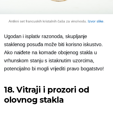
Antikni set francuskih kristalnih čaša za vino/vodu.
Izvor slike
.
Ugodan i
isplativ
razonoda, skupljanje
staklenog posuđa može biti korisno iskustvo.
Ako naiđete na komade obojenog stakla u
vrhunskom stanju s istaknutim uzorcima,
potencijalno bi mogli vrijediti pravo bogatstvo!
18. Vitraji i prozori od
olovnog stakla