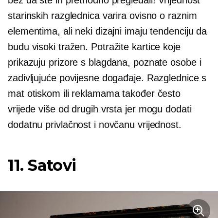
bez da ste ih prethodno pregledali! Vrijednost
starinskih razglednica varira ovisno o raznim
elementima, ali neki dizajni imaju tendenciju da
budu visoki
tražen.
Potražite kartice koje
prikazuju prizore s blagdana, poznate osobe i
zadivljujuće povijesne događaje. Razglednice s
mat otiskom ili reklamama također često
vrijede više od drugih vrsta jer mogu dodati
dodatnu privlačnost i novčanu vrijednost.
11. Satovi