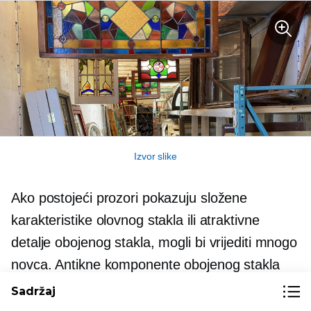
Izvor slike
Ako postojeći prozori pokazuju složene
karakteristike olovnog stakla ili atraktivne
detalje obojenog stakla, mogli bi vrijediti mnogo
novca. Antikne komponente obojenog stakla
mogu varirati od zamršenih do jednostavnih, ali
Sadržaj
obično se cijene zbog svog povijesnog šarma i