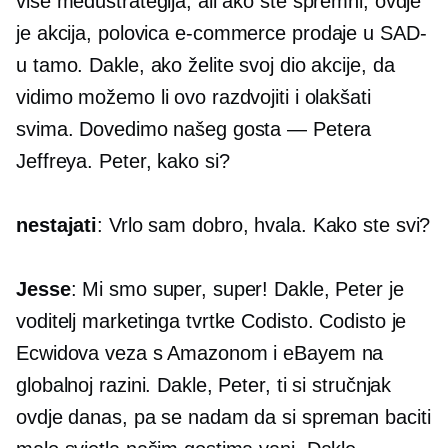
više međustrategija, ali ako ste spremni, ovdje
je akcija, polovica
e-commerce
prodaje u SAD-
u tamo. Dakle, ako želite svoj dio akcije, da
vidimo možemo li ovo razdvojiti i olakšati
svima. Dovedimo našeg gosta — Petera
Jeffreya. Peter, kako si?
nestajati
: Vrlo sam dobro, hvala. Kako ste svi?
Jesse
: Mi smo super, super! Dakle, Peter je
voditelj marketinga tvrtke Codisto. Codisto je
Ecwidova veza s Amazonom i eBayem na
globalnoj razini. Dakle, Peter, ti si stručnjak
ovdje danas, pa se nadam da si spreman baciti