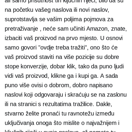
ali samo prisutnost tih ključnih riječi, bilo da su
na početku vašeg naslova ili novi naslov,
suprotstavlja se vašim poljima pojmova za
pretraživanje , neće sam učiniti Amazon, znate,
izbaciti vaš proizvod na prvo mjesto. U osnovi
samo govori "ovdje treba tražiti", ono što će
vaš proizvod staviti na više pozicije su dobre
stope konverzije, dobar klik, tako da puno ljudi
vidi vaš proizvod, klikne ga i kupi ga. A sada
puno više ovisi o dobrom,
dobro napisano
naslovi koji odgovaraju i skraćuju se na zaslonu
ili na stranici s rezultatima tražilice. Dakle,
stvarno želite pronaći tu ravnotežu između
uključivanja onoga što mislite o najvažnijem i