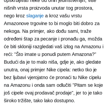
opskrbljivati ​​neke od onih jedinstvenijih, više
nišnih vrsta proizvoda unutar tog prostora,
nego kroz
slaganje
a kroz vašu vrstu
Amazonove trgovine to bi moglo biti dobro za
nekoga. Na primjer, ako dođu sami, traže
određeni štap za pecanje i pronađu ga, možda
će biti skloniji razgledati vaš izlog na Amazonu i
reći: "Što imate u ponudi putem Amazona?"
Budući da je to malo niša, gdje je, ako gledate
unutra, onaj primjer Nike cipela: netko tko je
bez ljubavi vjerojatno će pronaći tu Nike cipelu
na Amazonu i onda sam odlučiti "Pitam se koje
još cipele ovaj prodavač prodaje", jer to je tako
široko tržište, tako lako dostupno.