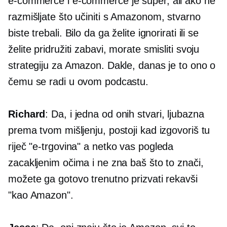
e-commerce
i
e-commerce
je super, ali ako ne
razmišljate što učiniti s Amazonom, stvarno
biste trebali. Bilo da ga želite ignorirati ili se
želite pridružiti zabavi, morate smisliti svoju
strategiju za Amazon. Dakle, danas je to ono o
čemu se radi u ovom podcastu.
Richard
: Da, i jedna od onih stvari, ljubazna
prema tvom mišljenju, postoji kad izgovoriš tu
riječ
"e-trgovina"
a netko vas pogleda
zacakljenim očima i ne zna baš što to znači,
možete ga gotovo trenutno prizvati rekavši
"kao Amazon".