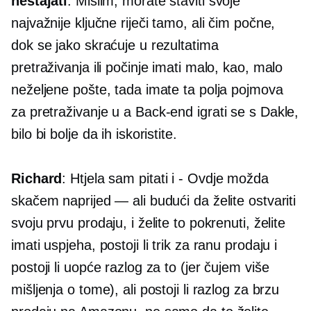
nestajati
: Mislim, morate staviti svoje
najvažnije ključne riječi tamo, ali čim počne,
dok se jako skraćuje u rezultatima
pretraživanja ili počinje imati malo, kao, malo
neželjene pošte, tada imate ta polja pojmova
za pretraživanje u a
Back-end
igrati se s Dakle,
bilo bi bolje da ih iskoristite.
Richard
: Htjela sam pitati i
-
Ovdje možda
skačem naprijed — ali budući da želite ostvariti
svoju prvu prodaju, i želite to pokrenuti, želite
imati uspjeha, postoji li trik za ranu prodaju i
postoji li uopće razlog za to (jer čujem više
mišljenja o tome), ali postoji li razlog za brzu