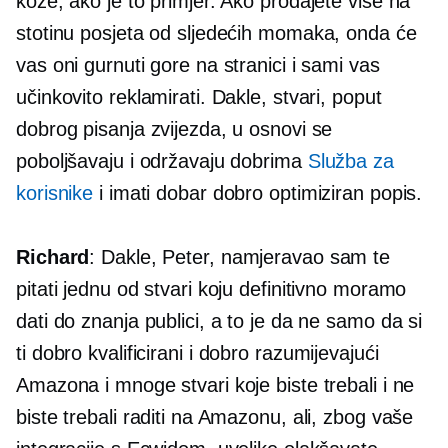
kože, ako je to primjer. Ako prodajete više na
stotinu posjeta od sljedećih momaka, onda će
vas oni gurnuti gore na stranici i sami vas
učinkovito reklamirati. Dakle, stvari, poput
dobrog pisanja zvijezda, u osnovi se
poboljšavaju i održavaju dobrima
Služba za
korisnike
i imati dobar
dobro optimiziran
popis.
Richard
: Dakle, Peter, namjeravao sam te
pitati jednu od stvari koju definitivno moramo
dati do znanja publici, a to je da ne samo da si
ti
dobro kvalificirani
i
dobro razumijevajući
Amazona i mnoge stvari koje biste trebali i ne
biste trebali raditi na Amazonu, ali, zbog vaše