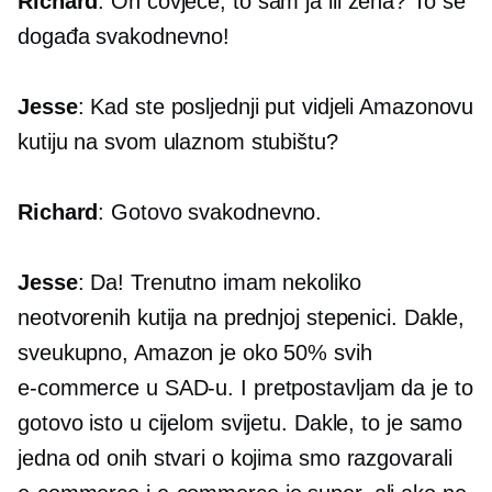
Richard
: Oh čovječe, to sam ja ili žena? To se
događa svakodnevno!
Jesse
: Kad ste posljednji put vidjeli Amazonovu
kutiju na svom ulaznom stubištu?
Richard
: Gotovo svakodnevno.
Jesse
: Da! Trenutno imam nekoliko
neotvorenih kutija na prednjoj stepenici. Dakle,
sveukupno, Amazon je oko 50% svih
e-commerce
u SAD-u. I pretpostavljam da je to
gotovo isto u cijelom svijetu. Dakle, to je samo
jedna od onih stvari o kojima smo razgovarali