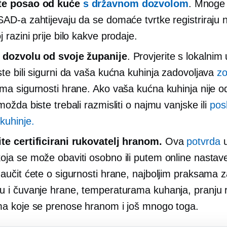
te posao od kuće
s državnom dozvolom
. Mnoge
SAD-a zahtijevaju da se domaće tvrtke registriraju 
 razini prije bilo kakve prodaje.
 dozvolu od svoje županije
. Provjerite s lokalni
ste bili sigurni da vaša kućna kuhinja zadovoljava
zo
ima sigurnosti hrane. Ako vaša kućna kuhinja nije o
možda biste trebali razmisliti o najmu vanjske ili
pos
kuhinje.
te certificirani rukovatelj hranom.
Ova
potvrda
u
oja se može obaviti osobno ili putem online nastav
naučit ćete o sigurnosti hrane, najboljim praksama 
u i čuvanje hrane, temperaturama kuhanja, pranju 
ma koje se prenose hranom i još mnogo toga.