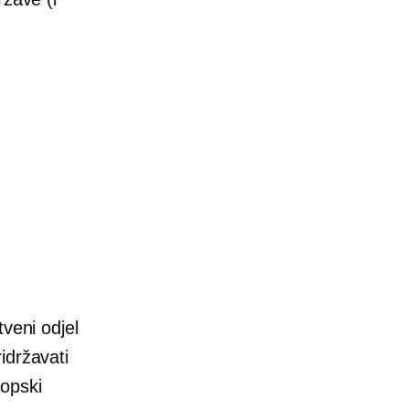
tveni odjel
idržavati
ropski