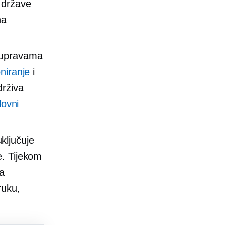
 države
na
m upravama
niranje
i
drživa
lovni
ključuje
e. Tijekom
za
ruku,