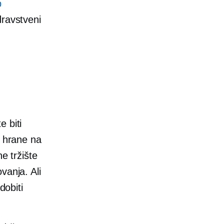
p
dravstveni
e biti
u hrane na
e tržište
vanja. Ali
dobiti