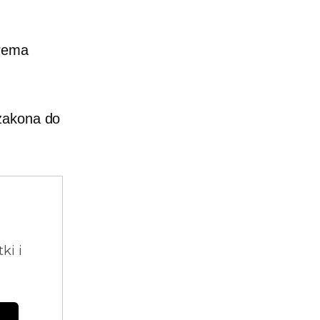
prema
.
 zakona do
ki i