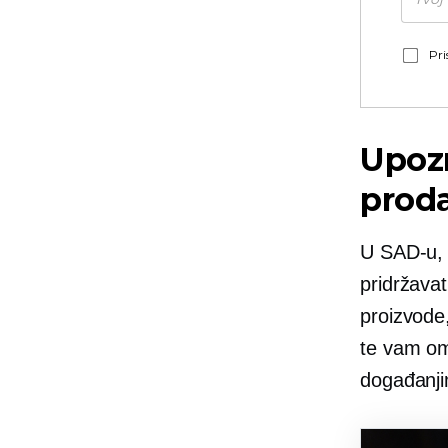
Pri
Upozn
prod
U SAD-u, 
pridržavat
proizvode
te vam om
događanji