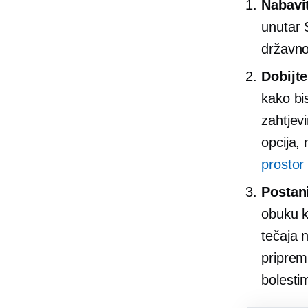
Nabavi
unutar 
državnoj
Dobijte
kako bi
zahtjev
opcija, 
prostor 
Postani
obuku k
tečaja 
priprem
bolesti