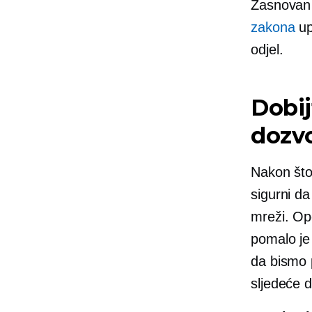
Zasnovan 
zakona
up
odjel.
Dobij
dozv
Nakon što
sigurni da
mreži. Ope
pomalo je 
da bismo p
sljedeće d