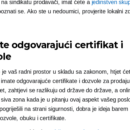
na sindikatu
prodavači, imat ćete a
jedinstven sku
oznati se. Ako ste u nedoumici, provjerite lokalni z
te odgovarajući certifikat i
ole
 je vaš radni prostor
u skladu sa zakonom,
htjet ćet
 imate odgovarajuće certifikate i dozvole za prodaj
t, zahtjevi se razlikuju od države do države, a onlin
siva zona kada je u pitanju ovaj aspekt vašeg poslo
ogriješili na strani sigurnosti, dobra je ideja barem 
ozvole, obuku i certifikate.