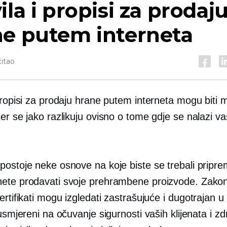
ila i propisi za prodaj
ne putem interneta
čitao
propisi za prodaju hrane putem interneta mogu biti 
er se jako razlikuju ovisno o tome gdje se nalazi v
ostoje neke osnove na koje biste se trebali pripremi
ete prodavati svoje prehrambene proizvode. Zakoni
ertifikati mogu izgledati zastrašujuće i
dugotrajan
u 
 usmjereni na očuvanje sigurnosti vaših klijenata i
zd