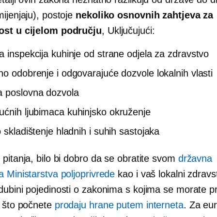
ijenjaju), postoje
nekoliko osnovnih zahtjeva za
ost u cijelom području
, Uključujući:
a inspekcija kuhinje od strane odjela za zdravstvo
no odobrenje i odgovarajuće dozvole lokalnih vlasti
 poslovna dozvola
ućnih ljubimaca
kuhinjsko okruženje
 skladištenje hladnih i suhih sastojaka
pitanja, bilo bi dobro da se obratite svom
državna
 Ministarstva poljoprivrede
kao i vaš lokalni zdravs
dubini
pojedinosti o zakonima s kojima se morate pr
o što počnete
prodaju hrane putem interneta
. Za eu