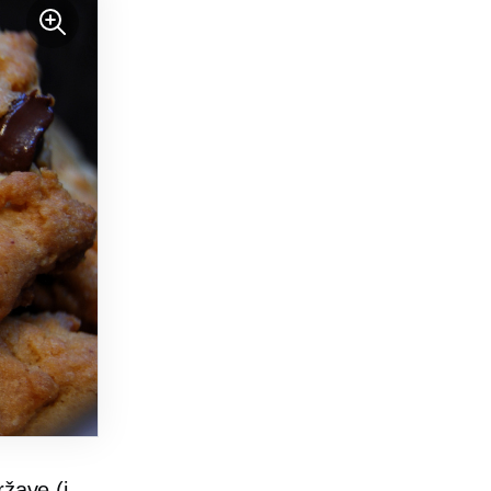
ržave (i