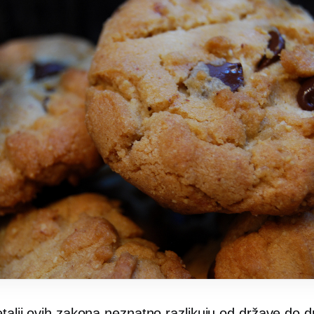
talji ovih zakona neznatno razlikuju od države do d