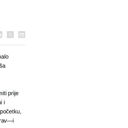
u
malo
aša
ti prije
 i
početku,
rav—i