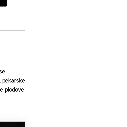
se
na pekarske
te plodove