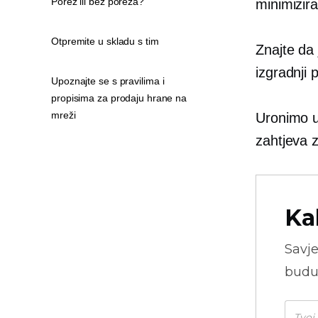
Porez ili bez poreza?
minimizira
Otpremite u skladu s tim
Znajte da
izgradnji
Upoznajte se s pravilima i
propisima za prodaju hrane na
mreži
Uronimo u
zahtjeva z
Ka
Savje
budu