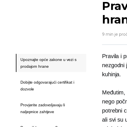
Prav
hra
9 min je pro
Pravila i 
Upoznajte opće zakone u vezi s
nezgodni j
prodajom hrane
kuhinja.
Dobijte odgovarajući certifikat i
dozvole
Međutim, p
nego počn
Provjerite zadovoljavaju li
potrebni c
naljepnice zahtjeve
ali svi su