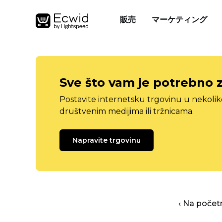
販売
マーケティング
Sve što vam je potrebno 
Postavite internetsku trgovinu u nekolik
društvenim medijima ili tržnicama.
Napravite trgovinu
‹ Na počet