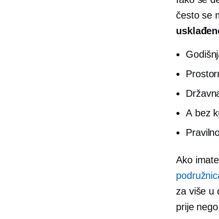
često se m
usklađen
Godišnj
Prostor
Državna
A
bez k
Pravilno
Ako imate 
podružnica
za više
u 
prije neg