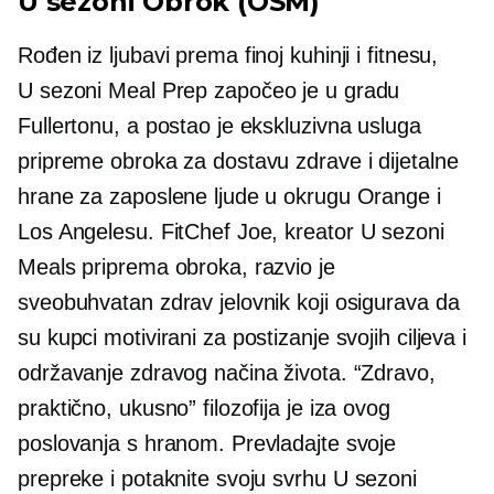
U sezoni
Obrok (OSM)
Rođen iz ljubavi prema finoj kuhinji i fitnesu,
U sezoni
Meal Prep započeo je u gradu
Fullertonu, a postao je ekskluzivna usluga
pripreme obroka za dostavu zdrave i dijetalne
hrane za zaposlene ljude u okrugu Orange i
Los Angelesu. FitChef Joe, kreator
U sezoni
Meals priprema obroka, razvio je
sveobuhvatan zdrav jelovnik koji osigurava da
su kupci motivirani za postizanje svojih ciljeva i
održavanje zdravog načina života. “Zdravo,
praktično, ukusno” filozofija je iza ovog
poslovanja s hranom. Prevladajte svoje
prepreke i potaknite svoju svrhu
U sezoni