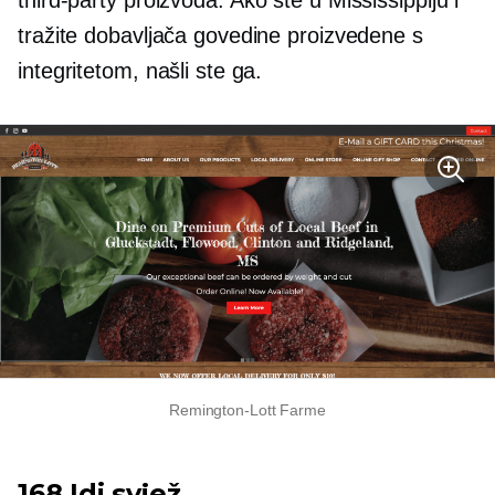
third-party
proizvoda. Ako ste u Mississippiju i
tražite dobavljača govedine proizvedene s
integritetom, našli ste ga.
Remington-Lott
Farme
168 Idi svjež