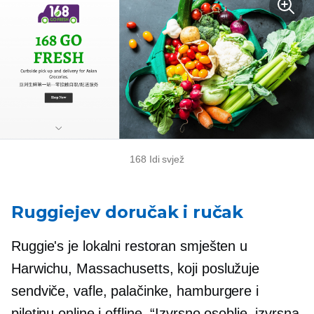
168 Idi svjež
Ruggiejev doručak i ručak
Ruggie's je lokalni restoran smješten u
Harwichu, Massachusetts, koji poslužuje
sendviče, vafle, palačinke, hamburgere i
piletinu online i offline. “Izvrsno osoblje, izvrsna