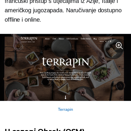
francuski pristup s utjecajima iz Azije, Italije i
američkog jugozapada. Naručivanje dostupno
offline i online.
Terrapin