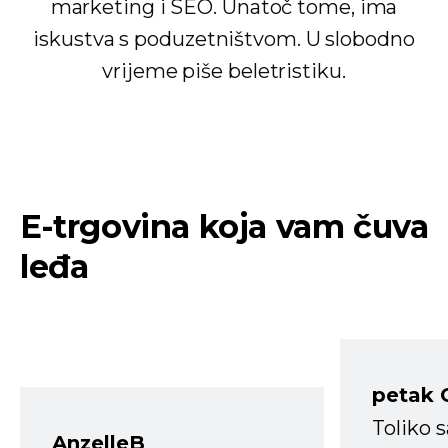
marketing i SEO. Unatoč tome, ima
iskustva s poduzetništvom. U slobodno
vrijeme piše beletristiku.
E-trgovina koja vam čuva
leđa
petak 
Toliko 
AnzelleB