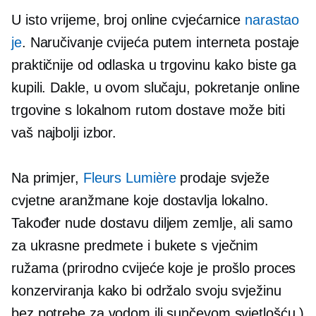
U isto vrijeme, broj online cvjećarnice
narastao
je
. Naručivanje cvijeća putem interneta postaje
praktičnije od odlaska u trgovinu kako biste ga
kupili. Dakle, u ovom slučaju, pokretanje online
trgovine s lokalnom rutom dostave može biti
vaš najbolji izbor.
Na primjer,
Fleurs Lumière
prodaje svježe
cvjetne aranžmane koje dostavlja lokalno.
Također nude dostavu diljem zemlje, ali samo
za ukrasne predmete i bukete s vječnim
ružama (prirodno cvijeće koje je prošlo proces
konzerviranja kako bi održalo svoju svježinu
bez potrebe za vodom ili sunčevom svjetlošću.)