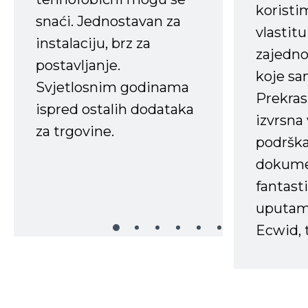
koristi
snaći. Jednostavan za
vlastit
instalaciju, brz za
zajedno 
postavljanje.
koje s
Svjetlosnim godinama
Prekras
ispred ostalih dodataka
izvrsna
za trgovine.
podrška
dokume
fantasti
uputama
Ecwid, t