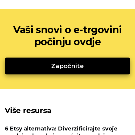
Vaši snovi o e-trgovini
počinju ovdje
Započnite
Više resursa
6 Etsy alternativa: Diverzificirajte svoje