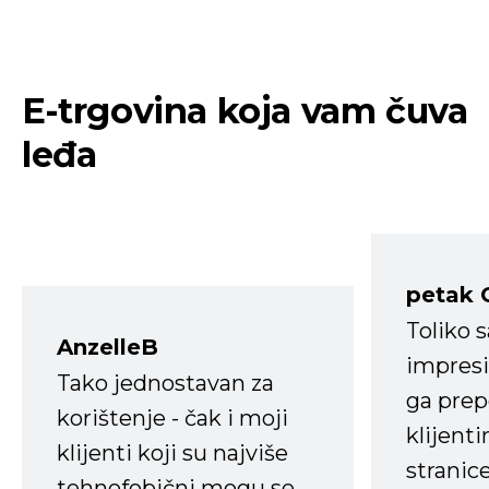
E-trgovina koja vam čuva
leđa
petak 
Toliko 
AnzelleB
impresi
Tako jednostavan za
ga prep
korištenje - čak i moji
klijent
klijenti koji su najviše
stranice
tehnofobični mogu se