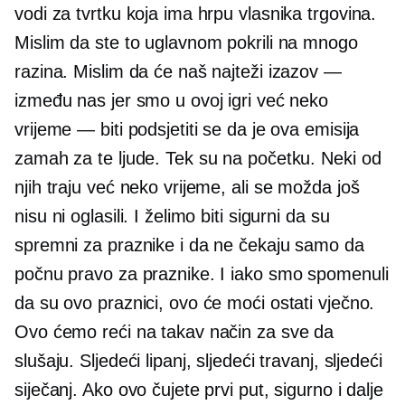
vodi za tvrtku koja ima hrpu vlasnika trgovina.
Mislim da ste to uglavnom pokrili na mnogo
razina. Mislim da će naš najteži izazov —
između nas jer smo u ovoj igri već neko
vrijeme — biti podsjetiti se da je ova emisija
zamah za te ljude. Tek su na početku. Neki od
njih traju već neko vrijeme, ali se možda još
nisu ni oglasili. I želimo biti sigurni da su
spremni za praznike i da ne čekaju samo da
počnu pravo za praznike. I iako smo spomenuli
da su ovo praznici, ovo će moći ostati vječno.
Ovo ćemo reći na takav način za sve da
slušaju. Sljedeći lipanj, sljedeći travanj, sljedeći
siječanj. Ako ovo čujete prvi put, sigurno i dalje