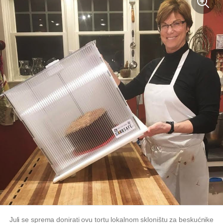
Juli se sprema donirati ovu tortu lokalnom skloništu za beskućnike