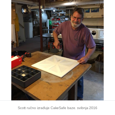
Scott ručno izrađuje CakeSafe baze. svibnja 2016