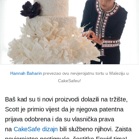
Hannah Baharin
prevezao ovu nevjerojatnu tortu u Maleziju u
CakeSafeu!
Baš kad su ti novi proizvodi dolazili na tržište,
Scott je primio vijest da je njegova patentna
prijava odobrena i da su vlasnička prava
na
CakeSafe dizajn
bili službeno njihovi. Zaista
nevjerojatno postignuće, čestitke Ecwid tima!