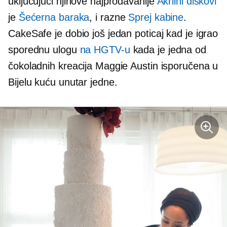
uključujući njihove najprodavanije
Akrilni diskovi
je
Šećerna baraka
, i razne
Sprej kabine
.
CakeSafe je dobio još jedan poticaj kad je igrao
sporednu ulogu
na HGTV-u
kada je jedna od
čokoladnih kreacija Maggie Austin isporučena u
Bijelu kuću unutar jedne.