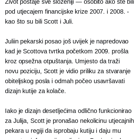
Život postaje sve složeniji — osobito ako ste bili
pod utjecajem financijske krize 2007. i 2008.
-
kao što su bili Scott i Juli.
Juliin pekarski posao još uvijek je napredovao
kad je Scottova tvrtka početkom 2009. prošla
kroz opsežna otpuštanja. Umjesto da traži
novu poziciju, Scott je vidio priliku za stvaranje
obiteljskog posla i odmah počeo usavršavati
dizajn kutije za kolače.
Iako je dizajn desetljećima odlično funkcionirao
za Julija, Scott je pronašao nekolicinu utjecajnih
pekara u regiji da isprobaju kutiju i daju mu