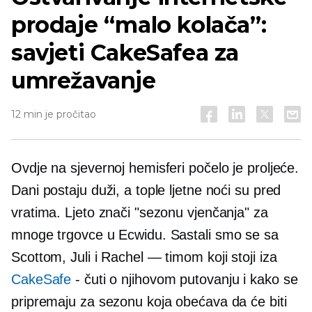
prodaje “malo kolača”:
savjeti CakeSafea za
umrežavanje
12 min je pročitao
Ovdje na sjevernoj hemisferi počelo je proljeće.
Dani postaju duži, a tople ljetne noći su pred
vratima. Ljeto znači "sezonu vjenčanja" za
mnoge trgovce u Ecwidu. Sastali smo se sa
Scottom, Juli i Rachel — timom koji stoji iza
CakeSafe
-
čuti o njihovom putovanju i kako se
pripremaju za sezonu koja obećava da će biti