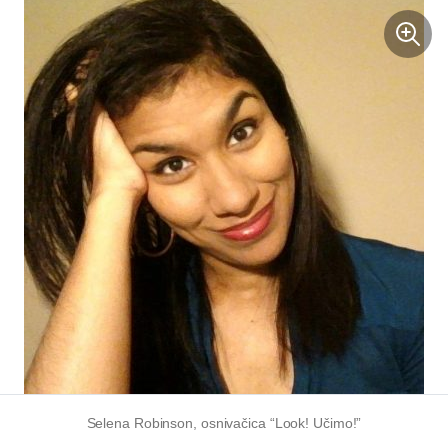
Selena Robinson, osnivačica “Look! Učimo!”