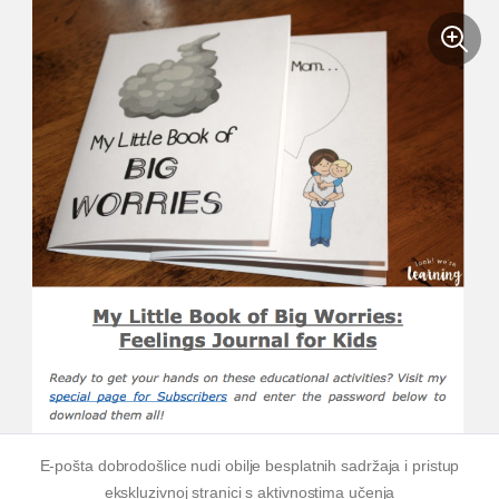
E-pošta dobrodošlice nudi obilje besplatnih sadržaja i pristup
ekskluzivnoj stranici s aktivnostima učenja