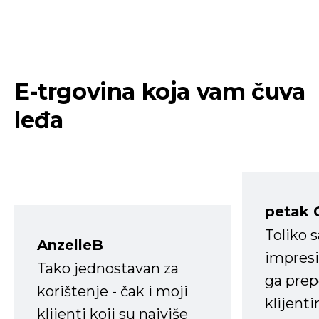
E-trgovina koja vam čuva
leđa
petak 
Toliko 
AnzelleB
impresi
Tako jednostavan za
ga prep
korištenje - čak i moji
klijent
klijenti koji su najviše