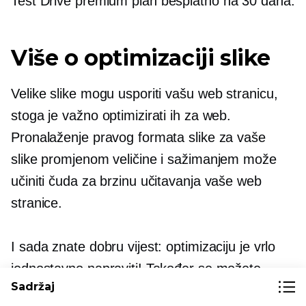
Test Drive
premium plan besplatno na 30 dana.
Više o optimizaciji slike
Velike slike mogu usporiti vašu web stranicu,
stoga je važno optimizirati ih za web.
Pronalaženje pravog formata slike za vaše
slike promjenom veličine i sažimanjem može
učiniti čuda za brzinu učitavanja vaše web
stranice.
I sada znate dobru vijest: optimizaciju je vrlo
jednostavno napraviti! Također se možete
Sadržaj
vratiti i referirati na ovaj članak kad god vam