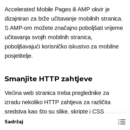
Accelerated Mobile Pages ili AMP okvir je
dizajniran za brže učitavanje mobilnih stranica.
S AMP-om možete značajno poboljšati vrijeme
učitavanja svojih mobilnih stranica,
poboljšavajući korisničko iskustvo za mobilne
posjetitelje.
Smanjite HTTP zahtjeve
Većina web stranica treba preglednike za
izradu nekoliko HTTP zahtjeva za različita
sredstva kao što su slike, skripte i CSS
datoteke. Zapravo, neke stranice zahtijevaju
Sadržaj