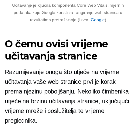
Učitavanje je ključna komponenta Core Web Vitals, mjernih
podataka koje Google koristi za rangiranje web stranica u
rezultatima pretraživanja (Izvor:
Google
)
O čemu ovisi vrijeme
učitavanja stranice
Razumijevanje onoga što utječe na vrijeme
učitavanja vaše web stranice prvi je korak
prema njezinu poboljšanju. Nekoliko čimbenika
utječe na brzinu učitavanja stranice, uključujući
vrijeme mreže i poslužitelja te vrijeme
preglednika.