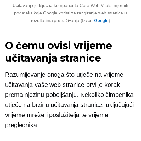
Učitavanje je ključna komponenta Core Web Vitals, mjernih
podataka koje Google koristi za rangiranje web stranica u
rezultatima pretraživanja (Izvor:
Google
)
O čemu ovisi vrijeme
učitavanja stranice
Razumijevanje onoga što utječe na vrijeme
učitavanja vaše web stranice prvi je korak
prema njezinu poboljšanju. Nekoliko čimbenika
utječe na brzinu učitavanja stranice, uključujući
vrijeme mreže i poslužitelja te vrijeme
preglednika.