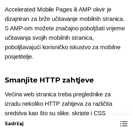
Accelerated Mobile Pages ili AMP okvir je
dizajniran za brže učitavanje mobilnih stranica.
S AMP-om možete značajno poboljšati vrijeme
učitavanja svojih mobilnih stranica,
poboljšavajući korisničko iskustvo za mobilne
posjetitelje.
Smanjite HTTP zahtjeve
Većina web stranica treba preglednike za
izradu nekoliko HTTP zahtjeva za različita
sredstva kao što su slike, skripte i CSS
datoteke. Zapravo, neke stranice zahtijevaju
Sadržaj