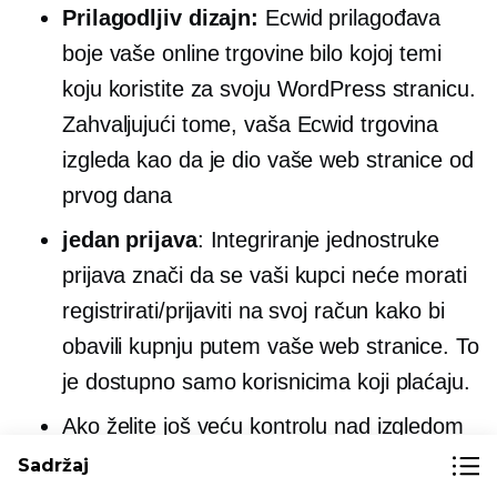
Prilagodljiv dizajn:
Ecwid prilagođava
boje vaše online trgovine bilo kojoj temi
koju koristite za svoju WordPress stranicu.
Zahvaljujući tome, vaša Ecwid trgovina
izgleda kao da je dio vaše web stranice od
prvog dana
jedan
prijava
: Integriranje jednostruke
prijava
znači da se vaši kupci neće morati
registrirati/prijaviti na svoj račun kako bi
obavili kupnju putem vaše web stranice. To
je dostupno samo korisnicima koji plaćaju.
Ako želite još veću kontrolu nad izgledom
svoje trgovine, Ecwid vam to
Sadržaj
omogućuje
potpuna prilagodba