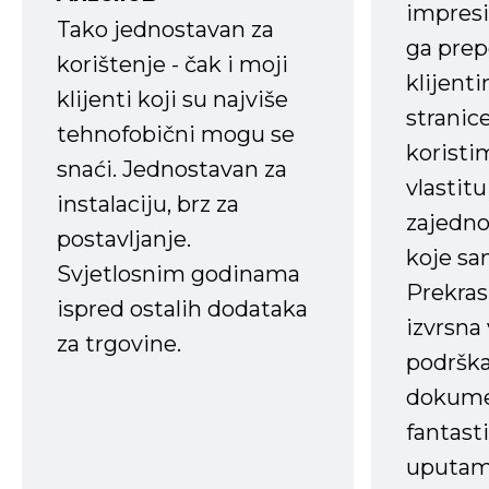
impresi
Tako jednostavan za
ga prep
korištenje - čak i moji
klijent
klijenti koji su najviše
stranice
tehnofobični mogu se
koristi
snaći. Jednostavan za
vlastit
instalaciju, brz za
zajedno 
postavljanje.
koje s
Svjetlosnim godinama
Prekras
ispred ostalih dodataka
izvrsna
za trgovine.
podrška
dokume
fantasti
uputama