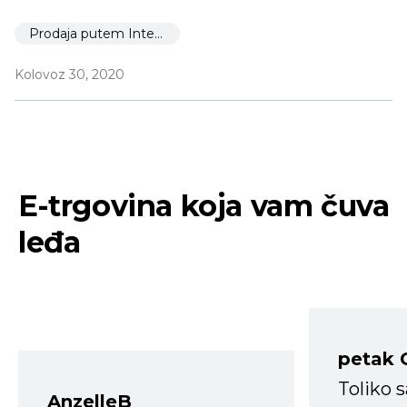
Prodaja putem Interneta
Kolovoz 30, 2020
E-trgovina koja vam čuva
leđa
petak 
Toliko 
AnzelleB