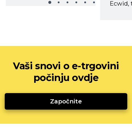
Ecwid, t
Vaši snovi o e-trgovini
počinju ovdje
Započnite