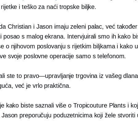
rijetke i
teško za naći
tropske biljke.
a Christian i Jason imaju zeleni palac, već također
i posao s malog ekrana. Intervjuirali smo ih kako b
še o njihovom poslovanju s rijetkim biljkama i kako u
 sve svoje poslovne operacije samo s telefonom.
ali ste to
pravo—upravljanje
trgovina iz vašeg dlana
ća, već je vrlo praktična.
lje kako biste saznali više o Tropicouture Plants i ko
i Jason preporučuju poduzetnicima koji žele stvoriti