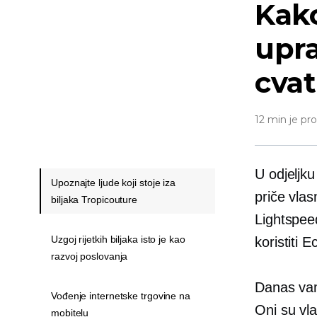
Kako
upra
cvat
12 min je pr
U odjeljk
Upoznajte ljude koji stoje iza
priče vlas
biljaka Tropicouture
Lightspee
Uzgoj rijetkih biljaka isto je kao
koristiti 
razvoj poslovanja
Danas vam
Vođenje internetske trgovine na
Oni su vl
mobitelu