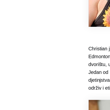
Christian 
Edmontona
dvorištu, 
Jedan od n
djetinjstv
održiv i e