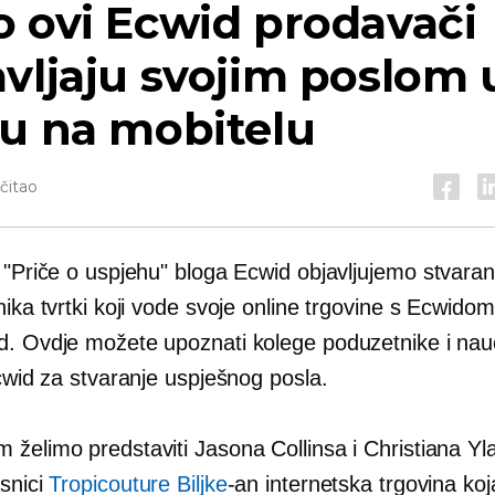
 ovi Ecwid prodavači
vljaju svojim poslom 
u na mobitelu
očitao
u "Priče o uspjehu" bloga Ecwid objavljujemo
stvaran
nika tvrtki koji vode svoje online trgovine s Ecwido
d. Ovdje možete upoznati kolege poduzetnike i nauč
Ecwid za stvaranje uspješnog posla.
 želimo predstaviti Jasona Collinsa i Christiana Yl
asnici
Tropicouture Biljke
-an
internetska trgovina koj