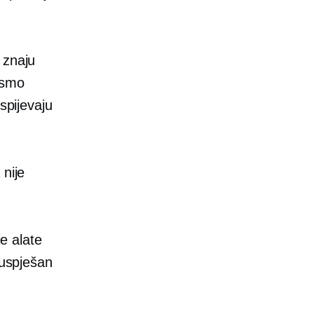
 znaju
ismo
spijevaju
 nije
je alate
 uspješan