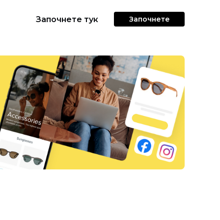
Започнете тук
Започнете