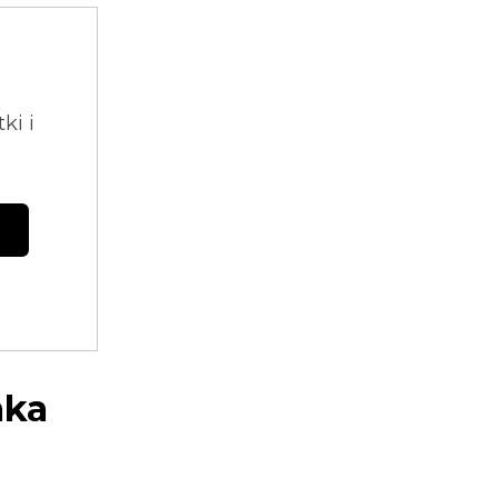
ki i
aka