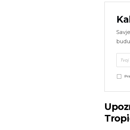
Ka
Savje
budu
Pri
Upozn
Trop