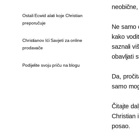
neobične, 
Ostali Ecwid alati koje Christian
preporučuje
Ne samo d
kako vodit
Christianov Ići Savjeti za online
saznali vi
prodavače
obavljati
Podijelite svoju priču na blogu
Da, pročit
samo mogu
Čitajte da
Christian 
posao.