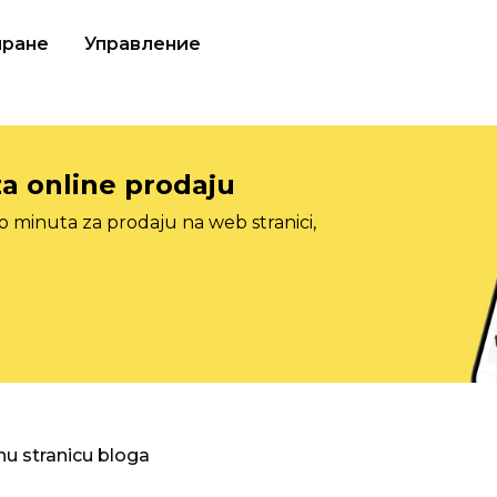
иране
Управление
za online prodaju
o minuta za prodaju na web stranici,
nu stranicu bloga