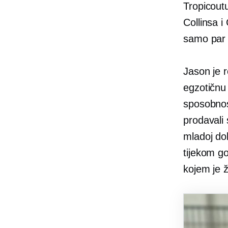
Tropicout
Collinsa i
samo par l
Jason je r
egzotičnu 
sposobnos
prodavali
mladoj do
tijekom g
kojem je ž