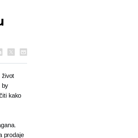
u
 život
m by
iti kako
agana.
a prodaje