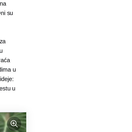
ona
Oni su
 za
nu
raća
edima u
ideje:
estu u