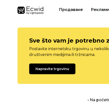
Продаване
Реклам
Sve što vam je potrebno 
Postavite internetsku trgovinu u nekolik
društvenim medijima ili tržnicama.
Napravite trgovinu
‹ Na počet