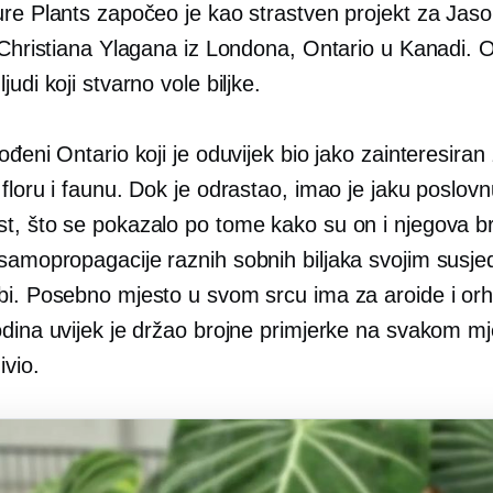
ure Plants započeo je kao strastven projekt za Jas
 Christiana Ylagana iz Londona, Ontario u Kanadi. 
judi koji stvarno vole biljke.
ođeni Ontario koji je oduvijek bio jako zainteresiran
floru i faunu. Dok je odrastao, imao je jaku poslov
t, što se pokazalo po tome kako su on i njegova b
samopropagacije
raznih sobnih biljaka svojim susj
bi. Posebno mjesto u svom srcu ima za aroide i orh
odina uvijek je držao brojne primjerke na svakom mj
ivio.