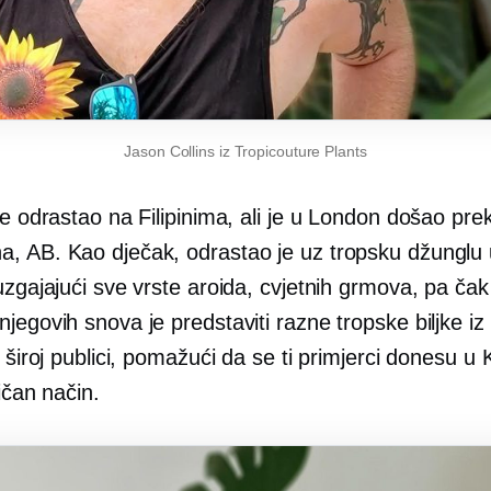
Jason Collins iz Tropicouture Plants
je odrastao na Filipinima, ali je u London došao pre
, AB. Kao dječak, odrastao je uz tropsku džunglu
uzgajajući sve vrste aroida, cvjetnih grmova, pa čak 
jegovih snova je predstaviti razne tropske biljke iz
a široj publici, pomažući da se ti primjerci donesu 
tičan način.