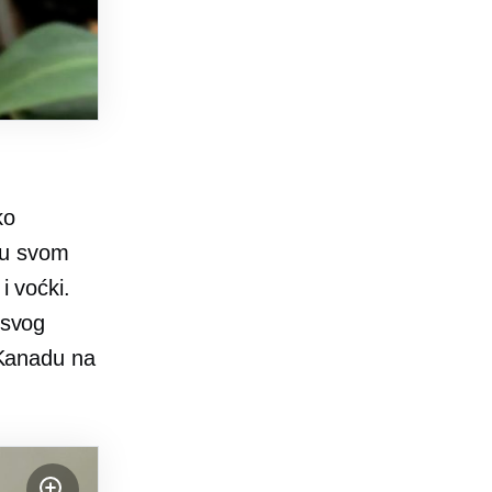
ko
 u svom
i voćki.
 svog
u Kanadu na