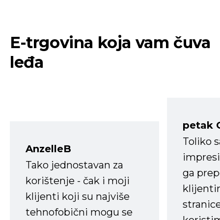
E-trgovina koja vam čuva
leđa
petak 
Toliko 
AnzelleB
impresi
Tako jednostavan za
ga prep
korištenje - čak i moji
klijent
klijenti koji su najviše
stranice
tehnofobični mogu se