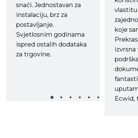
koristi
snaći. Jednostavan za
vlastit
instalaciju, brz za
zajedno 
postavljanje.
koje s
Svjetlosnim godinama
Prekras
ispred ostalih dodataka
izvrsna
za trgovine.
podrška
dokume
fantasti
uputama
Ecwid, t