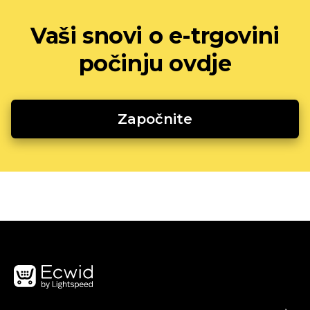
Vaši snovi o e-trgovini
počinju ovdje
Započnite