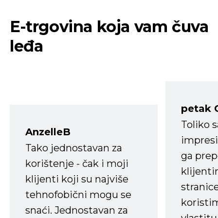
E-trgovina koja vam čuva
leđa
petak 
Toliko 
AnzelleB
impresi
Tako jednostavan za
ga prep
korištenje - čak i moji
klijent
klijenti koji su najviše
stranice
tehnofobični mogu se
koristi
snaći. Jednostavan za