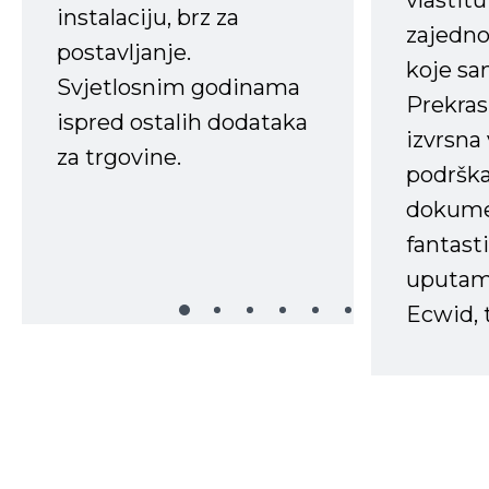
vlastit
instalaciju, brz za
zajedno 
postavljanje.
koje s
Svjetlosnim godinama
Prekras
ispred ostalih dodataka
izvrsna
za trgovine.
podrška
dokume
fantasti
uputama
Ecwid, t