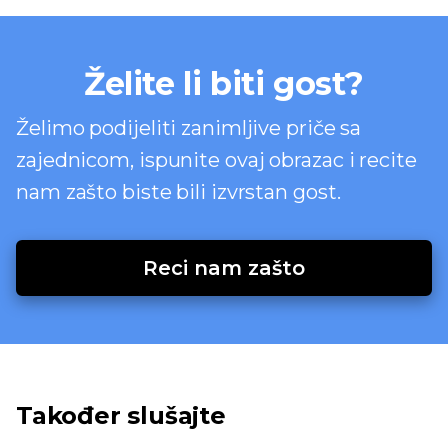
Želite li biti gost?
Želimo podijeliti zanimljive priče sa
zajednicom, ispunite ovaj obrazac i recite
nam zašto biste bili izvrstan gost.
Reci nam zašto
Također slušajte