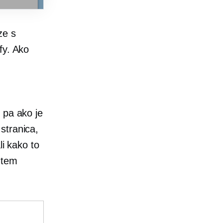
ze s
fy. Ako
 pa ako je
stranica,
li kako to
putem