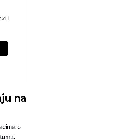
ki i
aju na
dacima o
rtama.