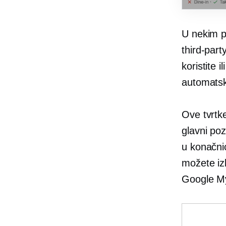
U nekim p
third-part
koristite 
automatsk
Ove tvrtk
glavni
poz
u konačnic
možete izb
Google My