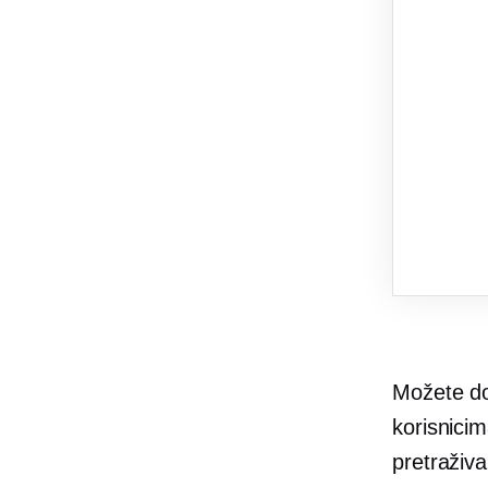
Možete d
korisnici
pretraživa