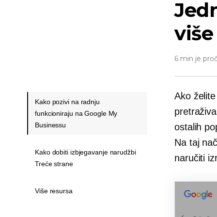
Jedn
više
6 min je pro
Ako želite
Kako pozivi na radnju
pretraživ
funkcioniraju na Google My
Businessu
ostalih pop
Na taj nač
Kako dobiti izbjegavanje narudžbi
naručiti i
Treće strane
Više resursa