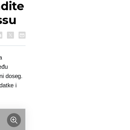
dite
ssu
a
eđu
lni doseg.
datke i