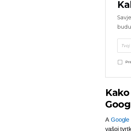
Ka
Savje
budu
Pri
Kako 
Goog
A
Google
vašoj tvrt