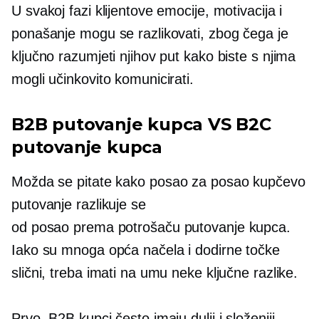
U svakoj fazi klijentove emocije, motivacija i
ponašanje mogu se razlikovati, zbog čega je
ključno razumjeti njihov put kako biste s njima
mogli učinkovito komunicirati.
B2B putovanje kupca VS B2C
putovanje kupca
Možda se pitate kako
posao za posao
kupčevo
putovanje razlikuje se
od
posao prema potrošaču
putovanje kupca.
Iako su mnoga opća načela i dodirne točke
slični, treba imati na umu neke ključne razlike.
Prvo, B2B kupci često imaju dulji i složeniji