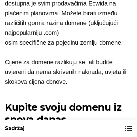
dostupna je svim prodavačima Ecwida na
plaćenim planovima. Možete birati između
različitih
gornja razina
domene (uključujući
najpopularniju .com)
osim
specifične za pojedinu zemlju
domene.
Cijene za domene razlikuju se, ali budite
uvjereni da nema skrivenih naknada, uvjeta ili
skokova cijena obnove.
Kupite svoju domenu iz
snova danas
Sadržaj
Imati jedinstveni naziv domene neophodno je