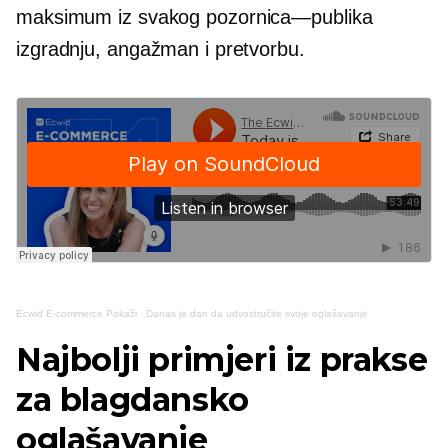
maksimum iz svakog
pozornica—publika
izgradnju, angažman i pretvorbu.
Ecwid
E-commerce
Pokaži
·
Danas je dan da udvostručite svoje oglašavanje
Najbolji primjeri iz prakse
za blagdansko
oglašavanje