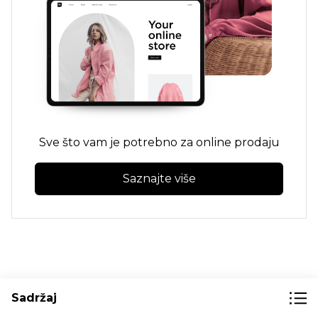
Sve što vam je potrebno za online prodaju
Saznajte više
Pouzdana strategija oglašavanja za
Sadržaj
blagdansku sezonu