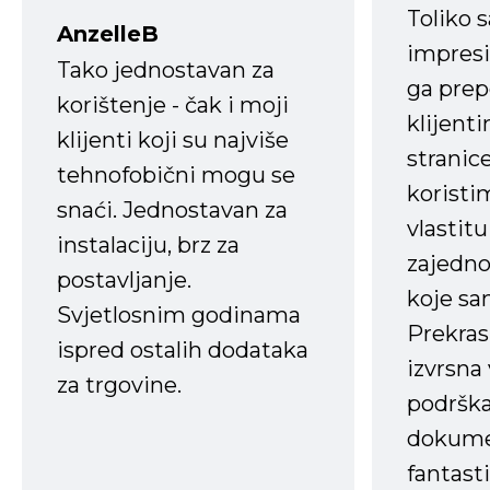
Toliko 
AnzelleB
impresi
Tako jednostavan za
ga prep
korištenje - čak i moji
klijent
klijenti koji su najviše
stranice
tehnofobični mogu se
koristi
snaći. Jednostavan za
vlastit
instalaciju, brz za
zajedno 
postavljanje.
koje s
Svjetlosnim godinama
Prekras
ispred ostalih dodataka
izvrsna
za trgovine.
podrška
dokume
fantasti