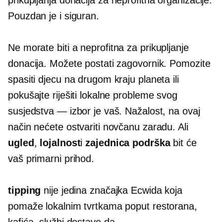
Pouzdan je i siguran.
Ne morate biti a
neprofitna
za prikupljanje
donacija. Možete postati zagovornik. Pomozite
spasiti djecu na drugom kraju planeta ili
pokušajte riješiti lokalne probleme svog
susjedstva — izbor je vaš. Nažalost, na ovaj
način nećete ostvariti novčanu zaradu. Ali
ugled
,
lojalnost
i
zajednica
podrška
bit će
vaš primarni prihod.
tipping
nije jedina značajka Ecwida koja
pomaže lokalnim tvrtkama poput restorana,
kafića, službi dostave da