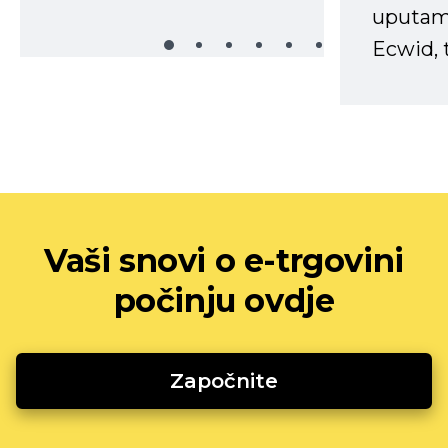
uputama
Ecwid, t
Vaši snovi o e-trgovini
počinju ovdje
Započnite