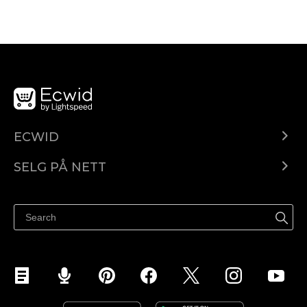
ECWID
Ecwid.com
SELG PÅ NETT
Pris
Selg hvor som helst
Hjelpesenter
Selg på Facebook
Selg på Instagram