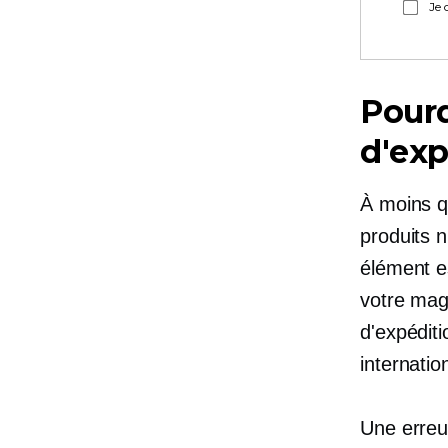
Je 
Pourq
d'exp
À moins q
produits 
élément e
votre maga
d'expéditi
internati
Une erreur