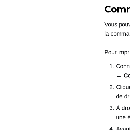
Comm
Vous pouve
la comma
Pour impr
Conne
→ Co
Clique
de dr
À dro
une é
Avant