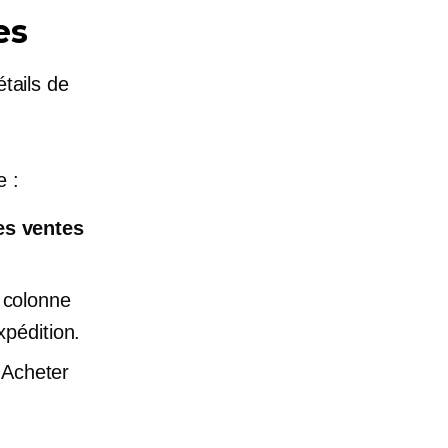
es
étails de
e :
s ventes
 colonne
xpédition.
r Acheter