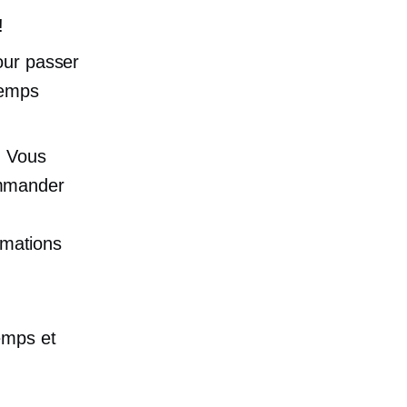
!
pour passer
temps
. Vous
mmander
ormations
emps et