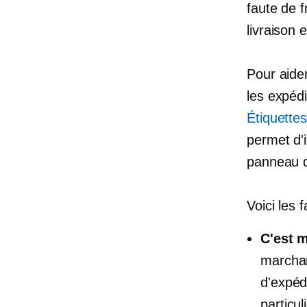
faute de 
livraison 
Pour aider
les expéd
Étiquettes
permet d'
panneau de
Voici les f
C'est 
marchan
d'expéd
particu