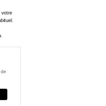
 votre
bituel.
a.
 de