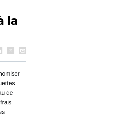
à la
onomiser
uettes
eau de
frais
es