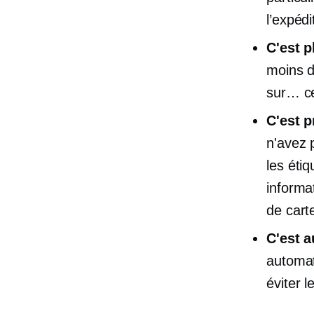
l’expédi
C'est p
moins d
sur… ce
C'est p
n'avez 
les éti
informat
de carte
C'est 
automat
éviter l