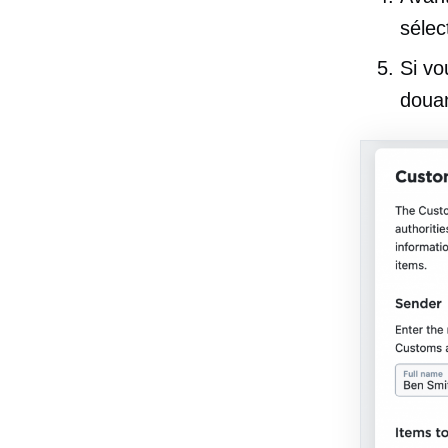
sélec
Si vo
douan