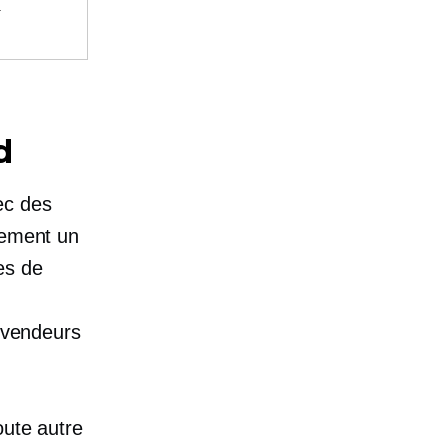
.
d
ec des
lement un
es de
s vendeurs
oute autre