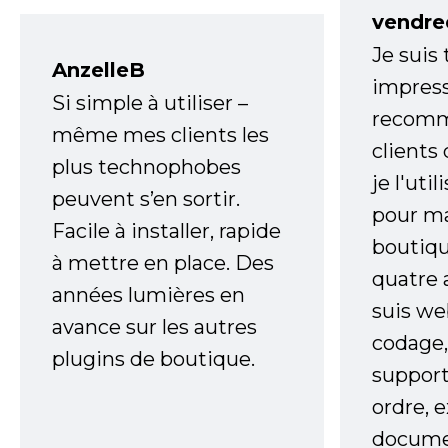
vendre
Je suis
AnzelleB
impress
Si simple à utiliser –
recomm
même mes clients les
clients
plus technophobes
je l'uti
peuvent s’en sortir.
pour m
Facile à installer, rapide
boutiqu
à mettre en place. Des
quatre 
années lumières en
suis w
avance sur les autres
codage,
plugins de boutique.
support
ordre, 
documen