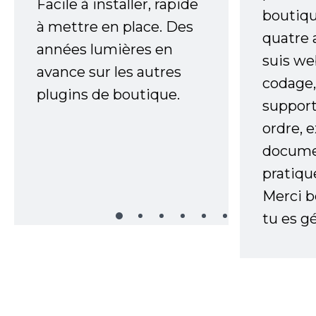
Facile à installer, rapide
boutiqu
à mettre en place. Des
quatre 
années lumières en
suis w
avance sur les autres
codage,
plugins de boutique.
support
ordre, 
documen
pratiqu
Merci 
tu es gé