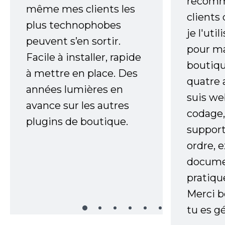
recomm
même mes clients les
clients
plus technophobes
je l'uti
peuvent s’en sortir.
pour m
Facile à installer, rapide
boutiqu
à mettre en place. Des
quatre 
années lumières en
suis w
avance sur les autres
codage,
plugins de boutique.
support
ordre, 
documen
pratiqu
Merci 
tu es gé