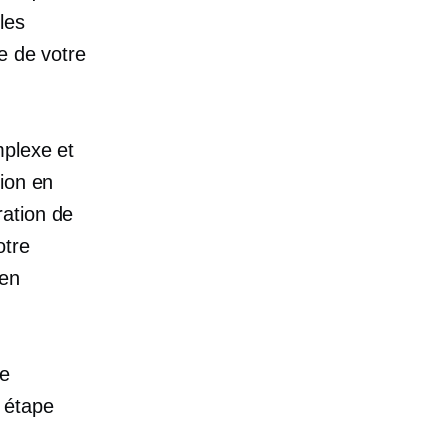
les
e de votre
mplexe et
ion en
ration de
otre
 en
le
 étape