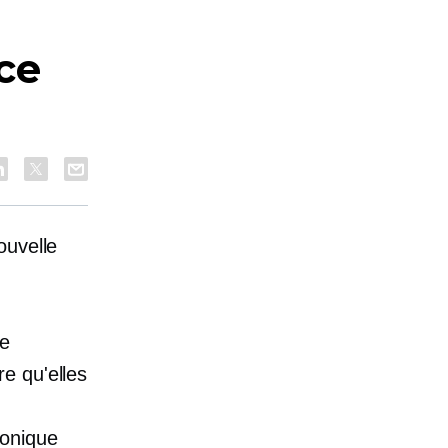
ce
ouvelle
de
e qu'elles
ronique