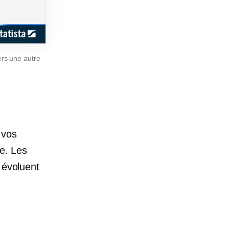
vers une autre
 vos
se. Les
 évoluent