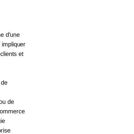
ne d'une
 impliquer
lients et
, de
 ou de
u commerce
ie
rise