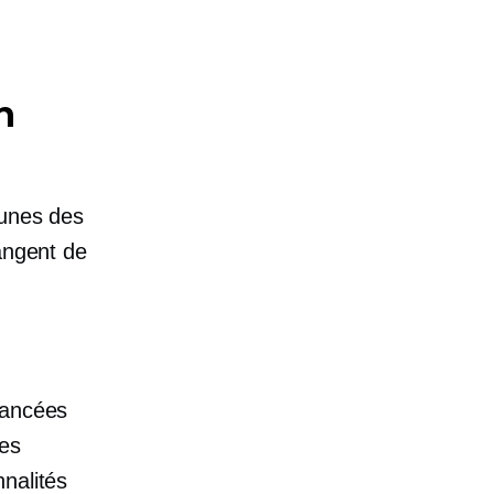
n
-unes des
angent de
vancées
ses
nalités