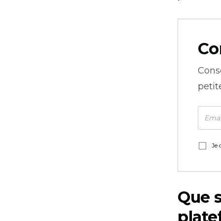
Co
Cons
petit
Je 
Que s
plat