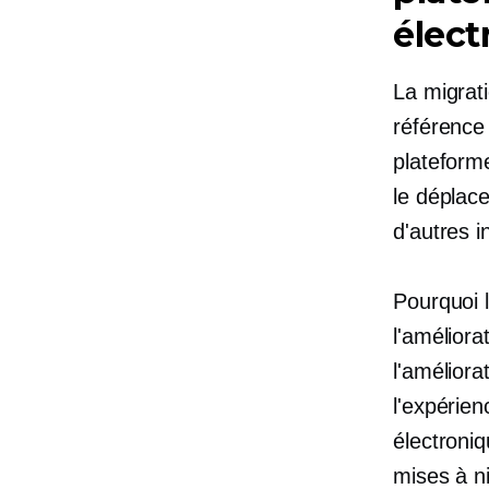
élect
La migrat
référence
plateform
le déplac
d'autres 
Pourquoi l
l'améliora
l'améliora
l'expérien
électroni
mises à ni