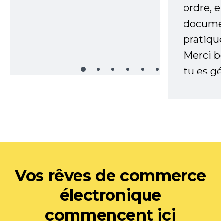
ordre, 
documen
pratiqu
Merci 
tu es gé
Vos rêves de commerce
électronique
commencent ici