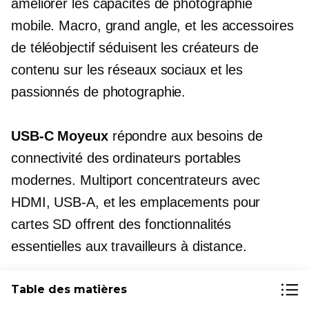
améliorer les capacités de photographie
mobile. Macro,
grand angle,
et les accessoires
de téléobjectif séduisent les créateurs de
contenu sur les réseaux sociaux et les
passionnés de photographie.
USB-C
Moyeux
répondre aux besoins de
connectivité des ordinateurs portables
modernes.
Multiport
concentrateurs avec
HDMI,
USB-A,
et les emplacements pour
cartes SD offrent des fonctionnalités
essentielles aux travailleurs à distance.
Accessoires de jeu
Profitez de la croissance
Table des matières